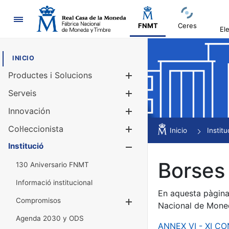
Navegació
FNMT
Ceres
El
INICIO
Productes i Solucions
Mostra/Amag
Serveis
Mostra/Amag
Innovación
Mostra/Amag
Col·leccionista
Mostra/Amag
Inicio
Institu
Institució
Mostra/Amag
Borses 
130 Aniversario FNMT
Informació institucional
En aquesta pàgina 
Compromisos
Mostra/Amaga
Nacional de Mone
Agenda 2030 y ODS
ANNEX VI - XI C