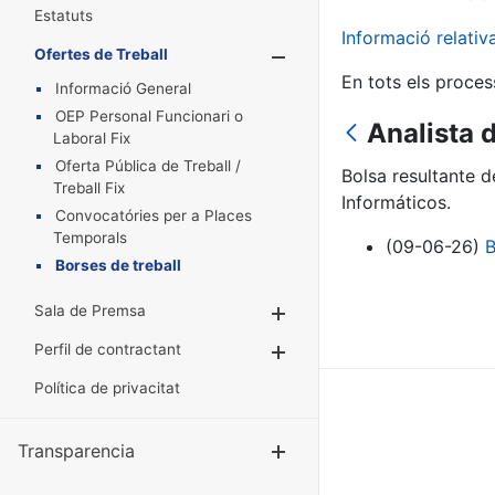
Estatuts
Informació relati
Ofertes de Treball
Mostra/Amaga
En tots els proces
Informació General
OEP Personal Funcionari o
Analista 
Laboral Fix
Oferta Pública de Treball /
Bolsa resultante 
Treball Fix
Informáticos.
Convocatóries per a Places
Temporals
(09-06-26)
B
Borses de treball
Sala de Premsa
Mostra/Amaga
Perfil de contractant
Mostra/Amaga
Política de privacitat
Transparencia
Mostra/Amag