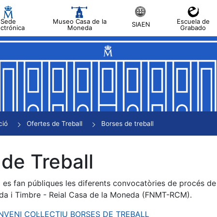
Sede
Museo Casa de la
Escuela de
SIAEN
ectrónica
Moneda
Grabado
a
a
a
a
ció
Ofertes de Treball
Borses de treball
a
de Treball
es fan públiques les diferents convocatòries de procés de s
da i Timbre - Reial Casa de la Moneda (FNMT-RCM).
ONVENI COL·LECTIU BORSES DE TREBALL