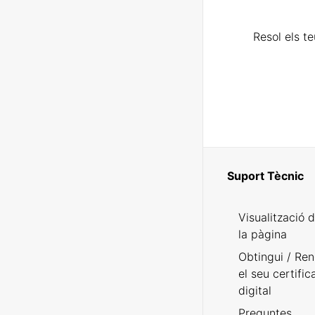
Resol els t
Suport Tècnic
Visualització 
la pàgina
Obtingui / Ren
el seu certific
digital
Preguntes