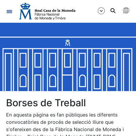
Navegació
Mostra/Amaga
Mostra/Amaga
Mostra/Amaga
Mostra/Amaga
Mostra/Amaga
Borses de Treball
En aquesta pàgina es fan públiques les diferents
Mostra/Amaga
convocatòries de procés de selecció lliure que
s'ofereixen des de la Fàbrica Nacional de Moneda i