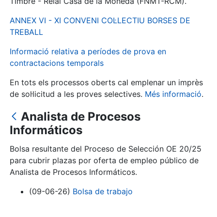
Timbre - Reial Casa de la Moneda (FNMT-RCM).
ANNEX VI - XI CONVENI COL·LECTIU BORSES DE
Mostra/Amaga
TREBALL
Informació relativa a períodes de prova en
contractacions temporals
En tots els processos oberts cal emplenar un imprès
de sol·licitud a les proves selectives.
Més informació
.
Analista de Procesos
Informáticos
Mostra/Amaga
Bolsa resultante del Proceso de Selección OE 20/25
Mostra/Amaga
para cubrir plazas por oferta de empleo público de
Analista de Procesos Informáticos.
(09-06-26)
Bolsa de trabajo
Mostra/Amaga