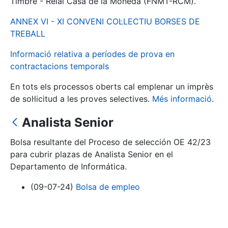
Timbre - Reial Casa de la Moneda (FNMT-RCM).
ANNEX VI - XI CONVENI COL·LECTIU BORSES DE
Mostra/Amaga
TREBALL
Informació relativa a períodes de prova en
contractacions temporals
En tots els processos oberts cal emplenar un imprès
de sol·licitud a les proves selectives.
Més informació
.
Analista Senior
Bolsa resultante del Proceso de selección OE 42/23
Mostra/Amaga
para cubrir plazas de Analista Senior en el
Mostra/Amaga
Departamento de Informática.
(09-07-24)
Bolsa de empleo
Mostra/Amaga