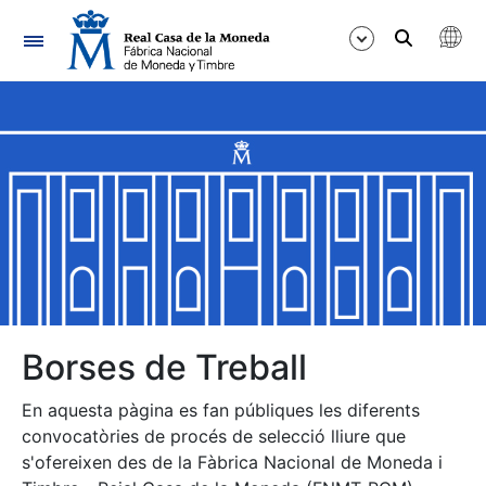
Navegació
Mostra/Amaga
Mostra/Amaga
Mostra/Amaga
Mostra/Amaga
Mostra/Amaga
Borses de Treball
En aquesta pàgina es fan públiques les diferents
Mostra/Amaga
convocatòries de procés de selecció lliure que
s'ofereixen des de la Fàbrica Nacional de Moneda i