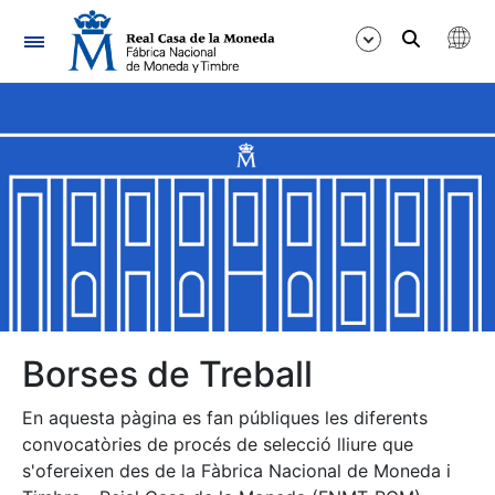
Navegació
Mostra/Amaga
Mostra/Amaga
Mostra/Amaga
Mostra/Amaga
Mostra/Amaga
Borses de Treball
En aquesta pàgina es fan públiques les diferents
Mostra/Amaga
convocatòries de procés de selecció lliure que
s'ofereixen des de la Fàbrica Nacional de Moneda i