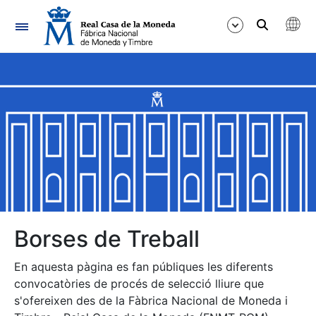
Navegació
Mostra/Amaga
Mostra/Amaga
Mostra/Amaga
Mostra/Amaga
Mostra/Amaga
Borses de Treball
En aquesta pàgina es fan públiques les diferents
Mostra/Amaga
convocatòries de procés de selecció lliure que
s'ofereixen des de la Fàbrica Nacional de Moneda i