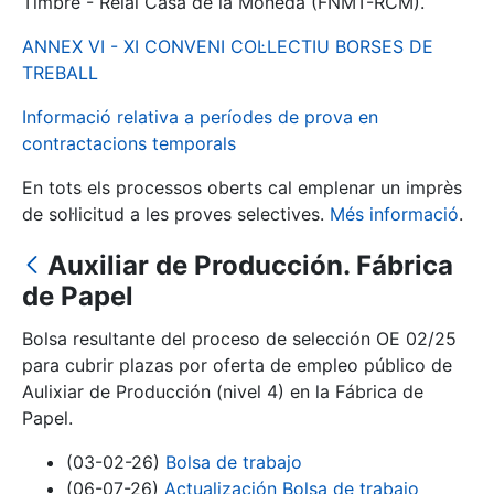
Timbre - Reial Casa de la Moneda (FNMT-RCM).
ANNEX VI - XI CONVENI COL·LECTIU BORSES DE
Mostra/Amaga
TREBALL
Informació relativa a períodes de prova en
contractacions temporals
En tots els processos oberts cal emplenar un imprès
de sol·licitud a les proves selectives.
Més informació
.
Auxiliar de Producción. Fábrica
de Papel
Mostra/Amaga
Bolsa resultante del proceso de selección OE 02/25
Mostra/Amaga
para cubrir plazas por oferta de empleo público de
Aulixiar de Producción (nivel 4) en la Fábrica de
Papel.
Mostra/Amaga
(03-02-26)
Bolsa de trabajo
(06-07-26)
Actualización Bolsa de trabajo