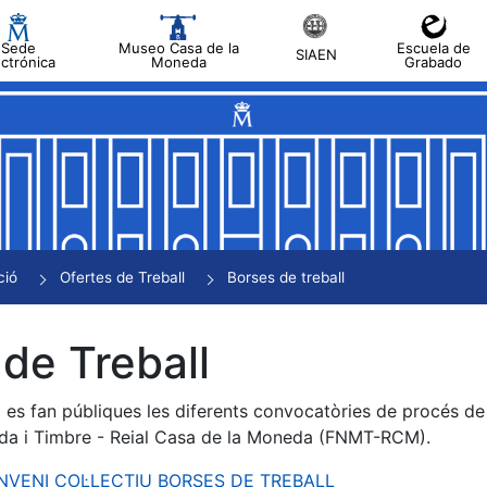
Sede
Museo Casa de la
Escuela de
SIAEN
ectrónica
Moneda
Grabado
a
a
a
a
ció
Ofertes de Treball
Borses de treball
a
de Treball
es fan públiques les diferents convocatòries de procés de s
da i Timbre - Reial Casa de la Moneda (FNMT-RCM).
ONVENI COL·LECTIU BORSES DE TREBALL