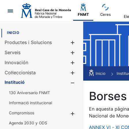
Navegació
FNMT
Ceres
El
INICIO
Productes i Solucions
Mostra/Amag
Serveis
Mostra/Amag
Innovación
Mostra/Amag
Col·leccionista
Mostra/Amag
Inicio
Institu
Institució
Mostra/Amag
Borses 
130 Aniversario FNMT
Informació institucional
En aquesta pàgina 
Compromisos
Mostra/Amaga
Nacional de Mone
Agenda 2030 y ODS
ANNEX VI - XI C