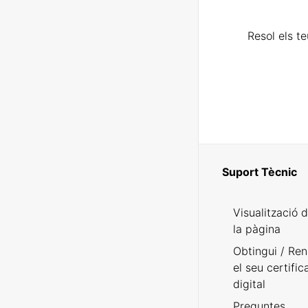
Resol els t
Suport Tècnic
Visualització 
la pàgina
Obtingui / Ren
el seu certific
digital
Preguntes