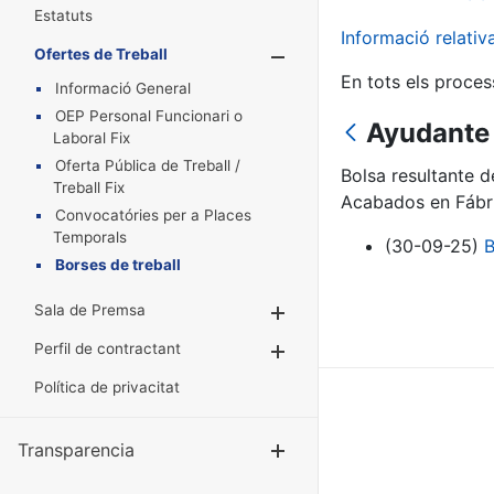
Estatuts
Informació relati
Ofertes de Treball
Mostra/Amaga
En tots els proces
Informació General
OEP Personal Funcionari o
Ayudante 
Laboral Fix
Oferta Pública de Treball /
Bolsa resultante 
Treball Fix
Acabados en Fábr
Convocatóries per a Places
Temporals
(30-09-25)
B
Borses de treball
Sala de Premsa
Mostra/Amaga
Perfil de contractant
Mostra/Amaga
Política de privacitat
Transparencia
Mostra/Amag