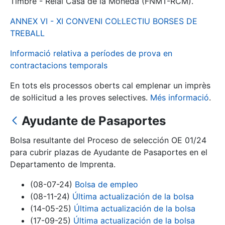
Timbre - Reial Casa de la Moneda (FNMT-RCM).
ANNEX VI - XI CONVENI COL·LECTIU BORSES DE
Mostra/Amaga
TREBALL
Informació relativa a períodes de prova en
contractacions temporals
En tots els processos oberts cal emplenar un imprès
de sol·licitud a les proves selectives.
Més informació
.
Ayudante de Pasaportes
Bolsa resultante del Proceso de selección OE 01/24
Mostra/Amaga
para cubrir plazas de Ayudante de Pasaportes en el
Mostra/Amaga
Departamento de Imprenta.
(08-07-24)
Bolsa de empleo
(08-11-24)
Última actualización de la bolsa
Mostra/Amaga
(14-05-25)
Última actualización de la bolsa
(17-09-25)
Última actualización de la bolsa