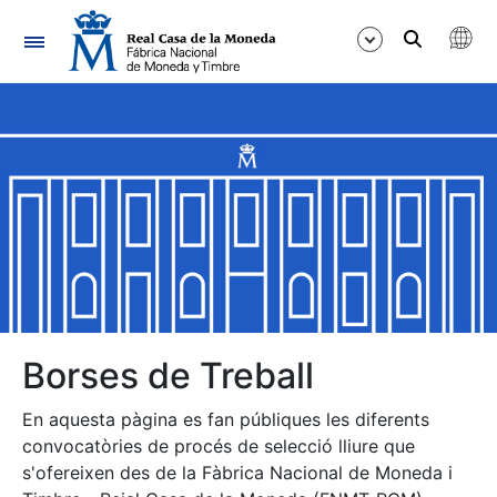
Navegació
Mostra/Amaga
Mostra/Amaga
Mostra/Amaga
Mostra/Amaga
Mostra/Amaga
Borses de Treball
En aquesta pàgina es fan públiques les diferents
Mostra/Amaga
convocatòries de procés de selecció lliure que
s'ofereixen des de la Fàbrica Nacional de Moneda i