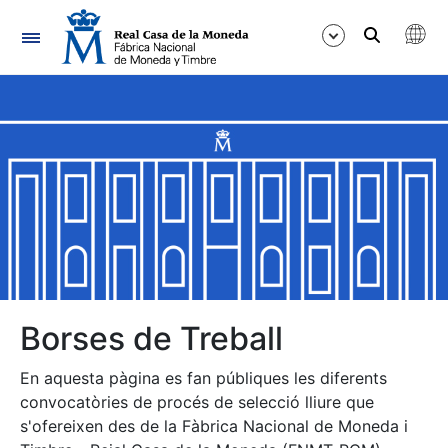
Navegació
Mostra/Amaga
Mostra/Amaga
Mostra/Amaga
Mostra/Amaga
Mostra/Amaga
Borses de Treball
En aquesta pàgina es fan públiques les diferents
Mostra/Amaga
convocatòries de procés de selecció lliure que
s'ofereixen des de la Fàbrica Nacional de Moneda i