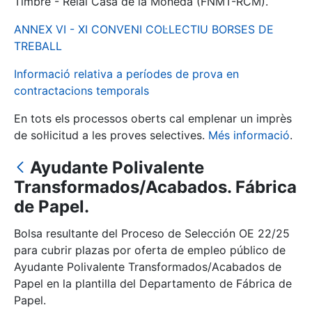
Timbre - Reial Casa de la Moneda (FNMT-RCM).
ANNEX VI - XI CONVENI COL·LECTIU BORSES DE
Mostra/Amaga
TREBALL
Informació relativa a períodes de prova en
contractacions temporals
En tots els processos oberts cal emplenar un imprès
de sol·licitud a les proves selectives.
Més informació
.
Ayudante Polivalente
Transformados/Acabados. Fábrica
Mostra/Amaga
de Papel.
Mostra/Amaga
Bolsa resultante del Proceso de Selección OE 22/25
para cubrir plazas por oferta de empleo público de
Ayudante Polivalente Transformados/Acabados de
Papel en la plantilla del Departamento de Fábrica de
Mostra/Amaga
Papel.