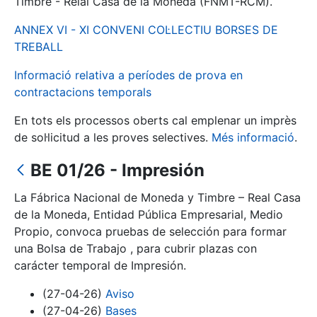
Timbre - Reial Casa de la Moneda (FNMT-RCM).
ANNEX VI - XI CONVENI COL·LECTIU BORSES DE
Mostra/Amaga
TREBALL
Informació relativa a períodes de prova en
contractacions temporals
En tots els processos oberts cal emplenar un imprès
de sol·licitud a les proves selectives.
Més informació
.
BE 01/26 - Impresión
La Fábrica Nacional de Moneda y Timbre – Real Casa
Mostra/Amaga
de la Moneda, Entidad Pública Empresarial, Medio
Mostra/Amaga
Propio, convoca pruebas de selección para formar
una Bolsa de Trabajo , para cubrir plazas con
carácter temporal de Impresión.
Mostra/Amaga
(27-04-26)
Aviso
(27-04-26)
Bases