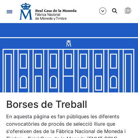
Navegació
Mostra/Amaga
Mostra/Amaga
Mostra/Amaga
Mostra/Amaga
Mostra/Amaga
Borses de Treball
En aquesta pàgina es fan públiques les diferents
Mostra/Amaga
convocatòries de procés de selecció lliure que
s'ofereixen des de la Fàbrica Nacional de Moneda i