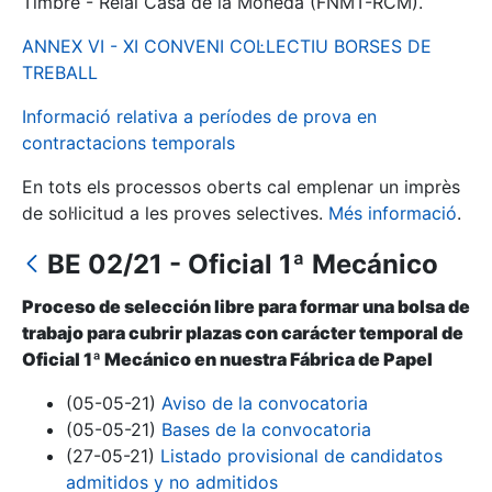
Timbre - Reial Casa de la Moneda (FNMT-RCM).
ANNEX VI - XI CONVENI COL·LECTIU BORSES DE
Mostra/Amaga
TREBALL
Informació relativa a períodes de prova en
contractacions temporals
En tots els processos oberts cal emplenar un imprès
de sol·licitud a les proves selectives.
Més informació
.
BE 02/21 - Oficial 1ª Mecánico
Proceso de selección libre para formar una bolsa de
Mostra/Amaga
trabajo para cubrir plazas con carácter temporal de
Mostra/Amaga
Oficial 1ª Mecánico en nuestra Fábrica de Papel
(05-05-21)
Aviso de la convocatoria
(05-05-21)
Bases de la convocatoria
Mostra/Amaga
(27-05-21)
Listado provisional de candidatos
admitidos y no admitidos