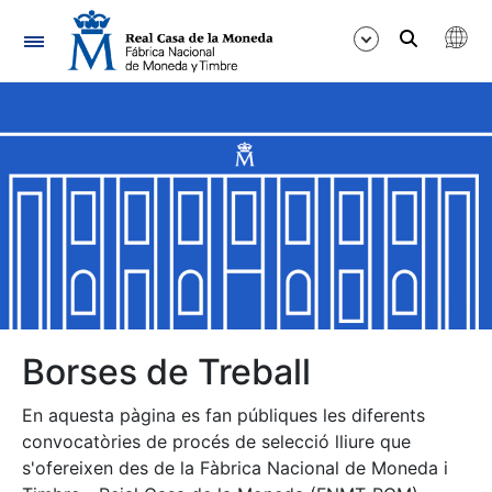
Navegació
Mostra/Amaga
Mostra/Amaga
Mostra/Amaga
Mostra/Amaga
Mostra/Amaga
Borses de Treball
En aquesta pàgina es fan públiques les diferents
Mostra/Amaga
convocatòries de procés de selecció lliure que
s'ofereixen des de la Fàbrica Nacional de Moneda i