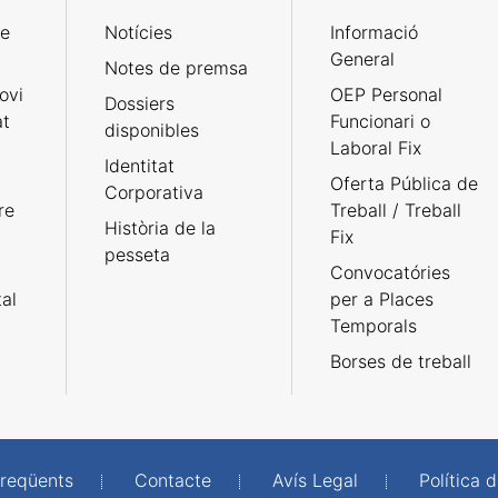
de
Notícies
Informació
General
Notes de premsa
ovi
OEP Personal
Dossiers
at
Funcionari o
disponibles
Laboral Fix
Identitat
Oferta Pública de
Corporativa
re
Treball / Treball
Història de la
Fix
pesseta
Convocatóries
tal
per a Places
Temporals
Borses de treball
freqüents
Contacte
Avís Legal
Política d