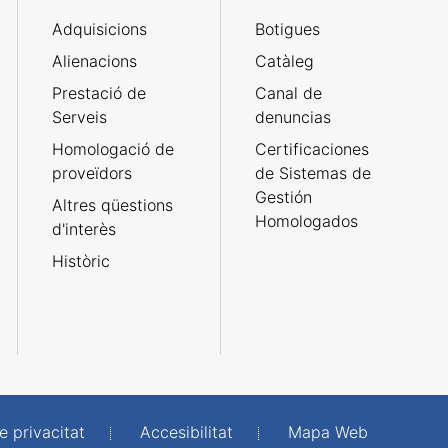
Adquisicions
Botigues
Alienacions
Catàleg
Prestació de
Canal de
Serveis
denuncias
Homologació de
Certificaciones
proveïdors
de Sistemas de
Gestión
Altres qüestions
Homologados
d'interès
Històric
e privacitat
Accesibilitat
Mapa Web