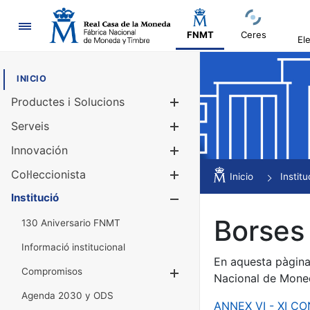
Navegació
FNMT
Ceres
El
INICIO
Productes i Solucions
Mostra/Amag
Serveis
Mostra/Amag
Innovación
Mostra/Amag
Col·leccionista
Mostra/Amag
Inicio
Institu
Institució
Mostra/Amag
Borses 
130 Aniversario FNMT
Informació institucional
En aquesta pàgina 
Compromisos
Mostra/Amaga
Nacional de Mone
Agenda 2030 y ODS
ANNEX VI - XI C