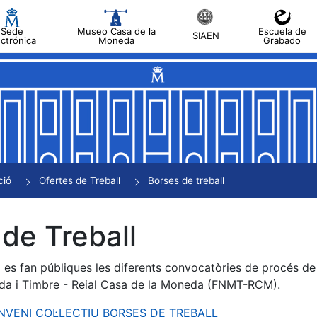
Sede
Museo Casa de la
Escuela de
SIAEN
ectrónica
Moneda
Grabado
a
a
a
a
ció
Ofertes de Treball
Borses de treball
a
de Treball
es fan públiques les diferents convocatòries de procés de s
da i Timbre - Reial Casa de la Moneda (FNMT-RCM).
ONVENI COL·LECTIU BORSES DE TREBALL