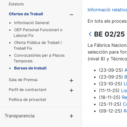
Estatuts
Informació relati
Ofertes de Treball
Mostra/Amaga
En tots els proces
Informació General
OEP Personal Funcionari o
BE 02/25 
Laboral Fix
Oferta Pública de Treball /
La Fábrica Nacion
Treball Fix
selección para fo
Convocatóries per a Places
(nivel 8) y Técnic
Temporals
Borses de treball
(23-09-25)
A
(23-09-25)
B
Sala de Premsa
Mostra/Amaga
(23-10-25)
L
Perfil de contractant
(11-11-25)
Li
Mostra/Amaga
(18-11-25)
Re
Política de privacitat
(25-11-25)
C
(09-12-25)
R
Transparencia
Mostra/Amag