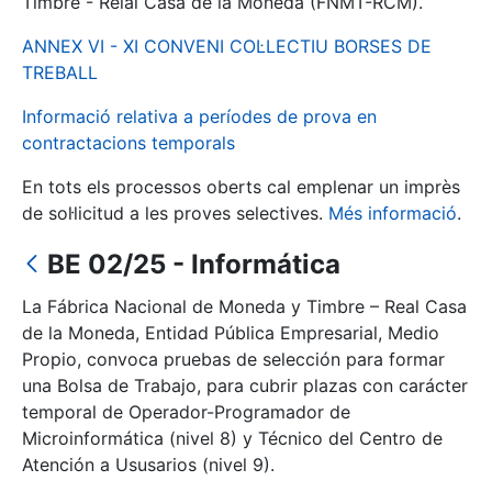
Timbre - Reial Casa de la Moneda (FNMT-RCM).
ANNEX VI - XI CONVENI COL·LECTIU BORSES DE
Mostra/Amaga
TREBALL
Informació relativa a períodes de prova en
contractacions temporals
En tots els processos oberts cal emplenar un imprès
de sol·licitud a les proves selectives.
Més informació
.
BE 02/25 - Informática
La Fábrica Nacional de Moneda y Timbre – Real Casa
Mostra/Amaga
de la Moneda, Entidad Pública Empresarial, Medio
Mostra/Amaga
Propio, convoca pruebas de selección para formar
una Bolsa de Trabajo, para cubrir plazas con carácter
temporal de Operador-Programador de
Microinformática (nivel 8) y Técnico del Centro de
Mostra/Amaga
Atención a Ususarios (nivel 9).