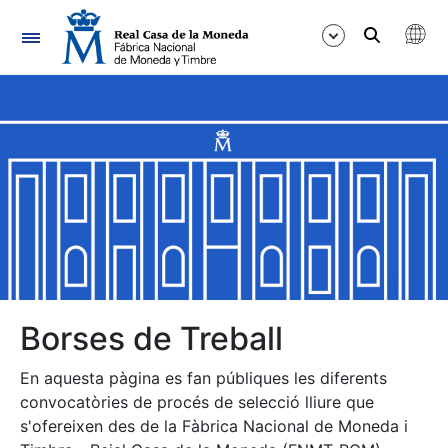
Navegació
Mostra/Amaga
Mostra/Amaga
Mostra/Amaga
Mostra/Amaga
Mostra/Amaga
Borses de Treball
En aquesta pàgina es fan públiques les diferents
Mostra/Amaga
convocatòries de procés de selecció lliure que
s'ofereixen des de la Fàbrica Nacional de Moneda i