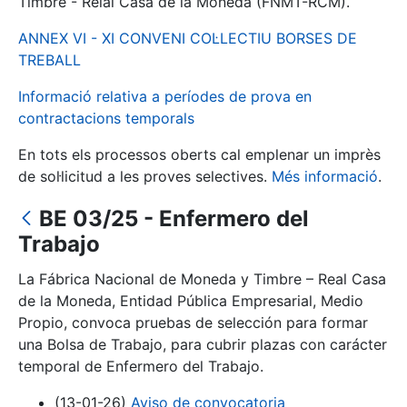
Timbre - Reial Casa de la Moneda (FNMT-RCM).
ANNEX VI - XI CONVENI COL·LECTIU BORSES DE
Mostra/Amaga
TREBALL
Informació relativa a períodes de prova en
contractacions temporals
En tots els processos oberts cal emplenar un imprès
de sol·licitud a les proves selectives.
Més informació
.
BE 03/25 - Enfermero del
Trabajo
Mostra/Amaga
La Fábrica Nacional de Moneda y Timbre – Real Casa
Mostra/Amaga
de la Moneda, Entidad Pública Empresarial, Medio
Propio, convoca pruebas de selección para formar
una Bolsa de Trabajo, para cubrir plazas con carácter
temporal de Enfermero del Trabajo.
Mostra/Amaga
(13-01-26)
Aviso de convocatoria