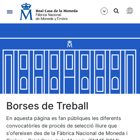
Navegació
Mostra/Amaga
Mostra/Amaga
Mostra/Amaga
Mostra/Amaga
Mostra/Amaga
Borses de Treball
En aquesta pàgina es fan públiques les diferents
Mostra/Amaga
convocatòries de procés de selecció lliure que
s'ofereixen des de la Fàbrica Nacional de Moneda i