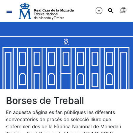
Navegació
Mostra/Amaga
Mostra/Amaga
Mostra/Amaga
Mostra/Amaga
Mostra/Amaga
Borses de Treball
En aquesta pàgina es fan públiques les diferents
Mostra/Amaga
convocatòries de procés de selecció lliure que
s'ofereixen des de la Fàbrica Nacional de Moneda i