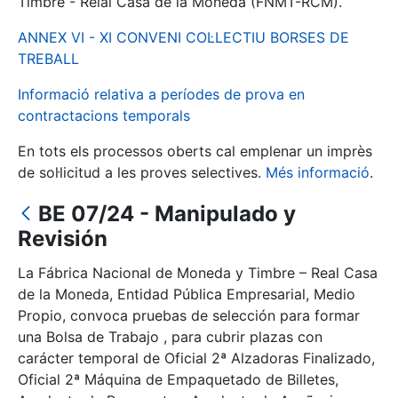
Timbre - Reial Casa de la Moneda (FNMT-RCM).
ANNEX VI - XI CONVENI COL·LECTIU BORSES DE
Mostra/Amaga
TREBALL
Informació relativa a períodes de prova en
contractacions temporals
En tots els processos oberts cal emplenar un imprès
de sol·licitud a les proves selectives.
Més informació
.
BE 07/24 - Manipulado y
Revisión
Mostra/Amaga
La Fábrica Nacional de Moneda y Timbre – Real Casa
Mostra/Amaga
de la Moneda, Entidad Pública Empresarial, Medio
Propio, convoca pruebas de selección para formar
una Bolsa de Trabajo , para cubrir plazas con
carácter temporal de Oficial 2ª Alzadoras Finalizado,
Mostra/Amaga
Oficial 2ª Máquina de Empaquetado de Billetes,