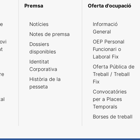
Premsa
Oferta d'ocupació
de
Notícies
Informació
General
Notes de premsa
ovi
OEP Personal
Dossiers
at
Funcionari o
disponibles
Laboral Fix
Identitat
Oferta Pública de
Corporativa
re
Treball / Treball
Història de la
Fix
pesseta
Convocatóries
tal
per a Places
Temporals
Borses de treball