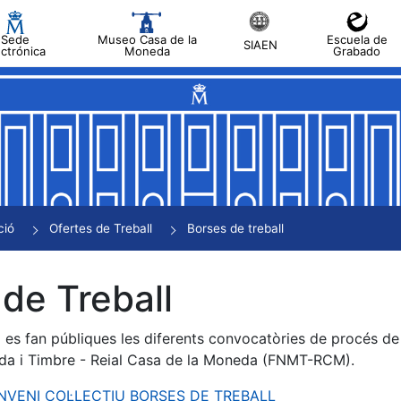
Sede
Museo Casa de la
Escuela de
SIAEN
ectrónica
Moneda
Grabado
a
a
a
a
ció
Ofertes de Treball
Borses de treball
a
de Treball
es fan públiques les diferents convocatòries de procés de s
da i Timbre - Reial Casa de la Moneda (FNMT-RCM).
ONVENI COL·LECTIU BORSES DE TREBALL