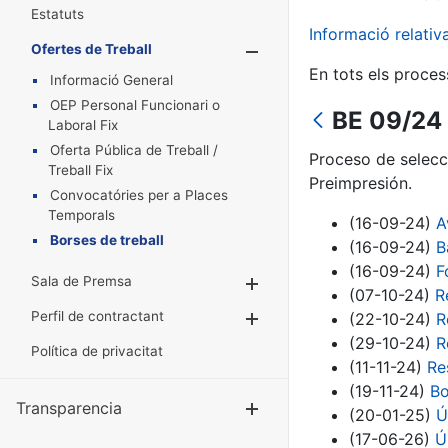
Estatuts
Informació relati
Ofertes de Treball
Mostra/Amaga
En tots els proces
Informació General
OEP Personal Funcionari o
BE 09/24 
Laboral Fix
Oferta Pública de Treball /
Proceso de selecc
Treball Fix
Preimpresión.
Convocatóries per a Places
Temporals
(16-09-24)
A
Borses de treball
(16-09-24)
B
(16-09-24)
F
Sala de Premsa
Mostra/Amaga
(07-10-24)
R
Perfil de contractant
(22-10-24)
R
Mostra/Amaga
(29-10-24)
R
Política de privacitat
(11-11-24)
Re
(19-11-24)
Bo
Transparencia
Mostra/Amag
(20-01-25)
Ú
(17-06-26)
Ú