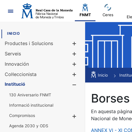
Navegació
FNMT
Ceres
El
INICIO
Productes i Solucions
Mostra/Amag
Serveis
Mostra/Amag
Innovación
Mostra/Amag
Col·leccionista
Mostra/Amag
Inicio
Institu
Institució
Mostra/Amag
Borses 
130 Aniversario FNMT
Informació institucional
En aquesta pàgina 
Compromisos
Mostra/Amaga
Nacional de Mone
Agenda 2030 y ODS
ANNEX VI - XI C