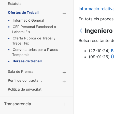
Estatuts
Informació relati
Ofertes de Treball
Mostra/Amaga
En tots els proces
Informació General
OEP Personal Funcionari o
Ingeniero
Laboral Fix
Oferta Pública de Treball /
Bolsa resultante 
Treball Fix
Convocatóries per a Places
(22-10-24)
B
Temporals
(09-01-25)
Ú
Borses de treball
Sala de Premsa
Mostra/Amaga
Perfil de contractant
Mostra/Amaga
Política de privacitat
Transparencia
Mostra/Amag