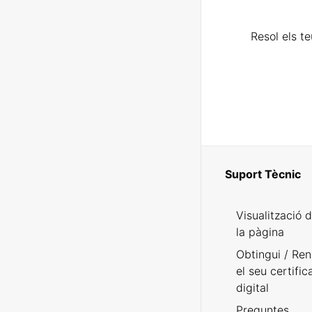
Resol els t
Suport Tècnic
Visualització 
la pàgina
Obtingui / Ren
el seu certific
digital
Preguntes