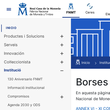
Navegació
FNMT
Ceres
El
INICIO
Productes i Solucions
Mostra/Amag
Serveis
Mostra/Amag
Innovación
Mostra/Amag
Col·leccionista
Mostra/Amag
Inicio
Institu
Institució
Mostra/Amag
Borses 
130 Aniversario FNMT
Informació institucional
En aquesta pàgina 
Compromisos
Mostra/Amaga
Nacional de Mone
Agenda 2030 y ODS
ANNEX VI - XI C