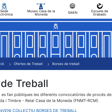
Sede
Museo Casa de la
Escuela de
SIAEN
ectrónica
Moneda
Grabado
a
a
a
a
ció
Ofertes de Treball
Borses de treball
a
de Treball
es fan públiques les diferents convocatòries de procés de s
da i Timbre - Reial Casa de la Moneda (FNMT-RCM).
ONVENI COL·LECTIU BORSES DE TREBALL