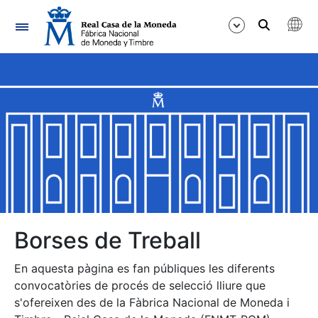
Navegació
Mostra/Amaga
Mostra/Amaga
Mostra/Amaga
Mostra/Amaga
Mostra/Amaga
Borses de Treball
En aquesta pàgina es fan públiques les diferents
Mostra/Amaga
convocatòries de procés de selecció lliure que
s'ofereixen des de la Fàbrica Nacional de Moneda i