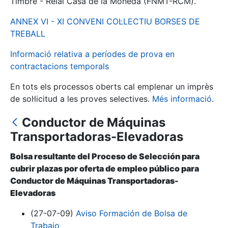
Timbre - Reial Casa de la Moneda (FNMT-RCM).
ANNEX VI - XI CONVENI COL·LECTIU BORSES DE
Mostra/Amaga
TREBALL
Informació relativa a períodes de prova en
contractacions temporals
En tots els processos oberts cal emplenar un imprès
de sol·licitud a les proves selectives.
Més informació
.
Conductor de Máquinas
Transportadoras-Elevadoras
Mostra/Amaga
Bolsa resultante del Proceso de Selección para
Mostra/Amaga
cubrir plazas por oferta de empleo público para
Conductor de Máquinas Transportadoras-
Elevadoras
Mostra/Amaga
(27-07-09)
Aviso Formación de Bolsa de
Trabajo