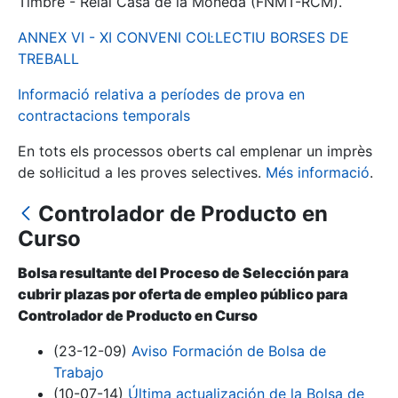
Timbre - Reial Casa de la Moneda (FNMT-RCM).
ANNEX VI - XI CONVENI COL·LECTIU BORSES DE
Mostra/Amaga
TREBALL
Informació relativa a períodes de prova en
contractacions temporals
En tots els processos oberts cal emplenar un imprès
de sol·licitud a les proves selectives.
Més informació
.
Controlador de Producto en
Curso
Mostra/Amaga
Bolsa resultante del Proceso de Selección para
Mostra/Amaga
cubrir plazas por oferta de empleo público para
Controlador de Producto en Curso
(23-12-09)
Aviso Formación de Bolsa de
Mostra/Amaga
Trabajo
(10-07-14)
Última actualización de la Bolsa de