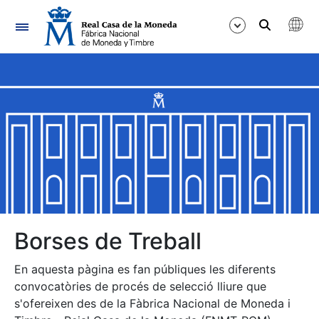
Navegació
Mostra/Amaga
Mostra/Amaga
Mostra/Amaga
Mostra/Amaga
Mostra/Amaga
Borses de Treball
En aquesta pàgina es fan públiques les diferents
Mostra/Amaga
convocatòries de procés de selecció lliure que
s'ofereixen des de la Fàbrica Nacional de Moneda i