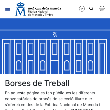
Navegació
Mostra/Amaga
Mostra/Amaga
Mostra/Amaga
Mostra/Amaga
Mostra/Amaga
Borses de Treball
En aquesta pàgina es fan públiques les diferents
Mostra/Amaga
convocatòries de procés de selecció lliure que
s'ofereixen des de la Fàbrica Nacional de Moneda i