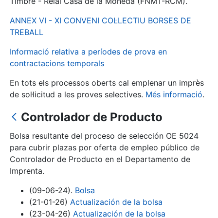
Timbre - Reial Casa de la Moneda (FNMT-RCM).
ANNEX VI - XI CONVENI COL·LECTIU BORSES DE
Mostra/Amaga
TREBALL
Informació relativa a períodes de prova en
contractacions temporals
En tots els processos oberts cal emplenar un imprès
de sol·licitud a les proves selectives.
Més informació
.
Controlador de Producto
Bolsa resultante del proceso de selección OE 5024
Mostra/Amaga
para cubrir plazas por oferta de empleo público de
Mostra/Amaga
Controlador de Producto en el Departamento de
Imprenta.
(09-06-24).
Bolsa
Mostra/Amaga
(21-01-26)
Actualización de la bolsa
(23-04-26)
Actualización de la bolsa