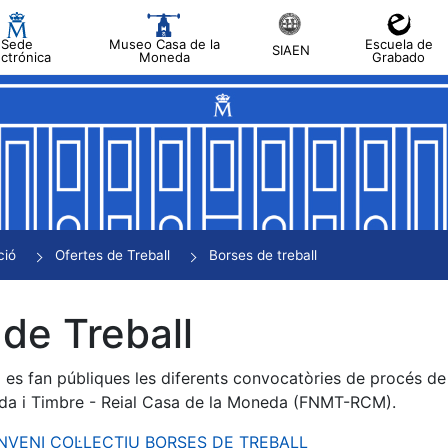
Sede
Museo Casa de la
Escuela de
SIAEN
ectrónica
Moneda
Grabado
a
a
a
a
ció
Ofertes de Treball
Borses de treball
a
de Treball
es fan públiques les diferents convocatòries de procés de s
da i Timbre - Reial Casa de la Moneda (FNMT-RCM).
ONVENI COL·LECTIU BORSES DE TREBALL