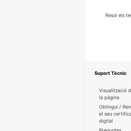
Resol els t
Suport Tècnic
Visualització 
la pàgina
Obtingui / Ren
el seu certific
digital
Preguntes