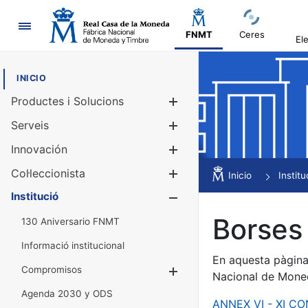
Navegació
FNMT
Ceres
El
INICIO
Productes i Solucions
Mostra/Amag
Serveis
Mostra/Amag
Innovación
Mostra/Amag
Col·leccionista
Mostra/Amag
Inicio
Institu
Institució
Mostra/Amag
Borses 
130 Aniversario FNMT
Informació institucional
En aquesta pàgina 
Compromisos
Mostra/Amaga
Nacional de Mone
Agenda 2030 y ODS
ANNEX VI - XI C