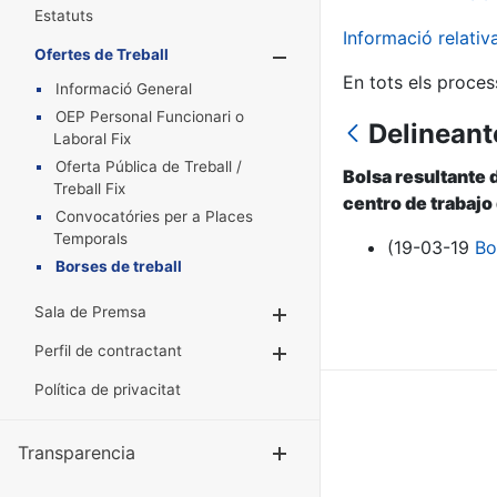
Estatuts
Informació relati
Ofertes de Treball
Mostra/Amaga
En tots els proces
Informació General
OEP Personal Funcionari o
Delineant
Laboral Fix
Oferta Pública de Treball /
Bolsa resultante 
Treball Fix
centro de trabajo
Convocatóries per a Places
Temporals
(19-03-19
Bo
Borses de treball
Sala de Premsa
Mostra/Amaga
Perfil de contractant
Mostra/Amaga
Política de privacitat
Transparencia
Mostra/Amag