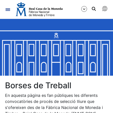
Navegació
Mostra/Amaga
Mostra/Amaga
Mostra/Amaga
Mostra/Amaga
Mostra/Amaga
Borses de Treball
En aquesta pàgina es fan públiques les diferents
Mostra/Amaga
convocatòries de procés de selecció lliure que
s'ofereixen des de la Fàbrica Nacional de Moneda i