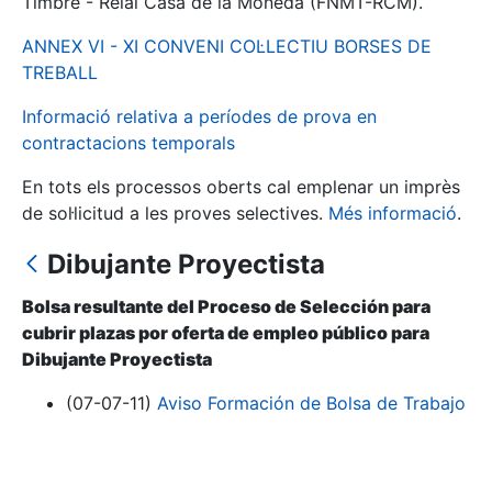
Timbre - Reial Casa de la Moneda (FNMT-RCM).
ANNEX VI - XI CONVENI COL·LECTIU BORSES DE
Mostra/Amaga
TREBALL
Informació relativa a períodes de prova en
contractacions temporals
En tots els processos oberts cal emplenar un imprès
de sol·licitud a les proves selectives.
Més informació
.
Dibujante Proyectista
Bolsa resultante del Proceso de Selección para
Mostra/Amaga
cubrir plazas por oferta de empleo público para
Mostra/Amaga
Dibujante Proyectista
(07-07-11)
Aviso Formación de Bolsa de Trabajo
Mostra/Amaga