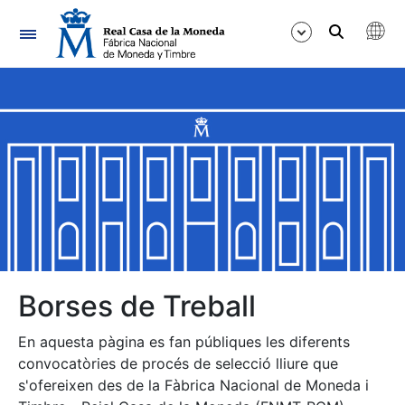
Navegació
Mostra/Amaga
Mostra/Amaga
Mostra/Amaga
Mostra/Amaga
Mostra/Amaga
Borses de Treball
En aquesta pàgina es fan públiques les diferents
Mostra/Amaga
convocatòries de procés de selecció lliure que
s'ofereixen des de la Fàbrica Nacional de Moneda i