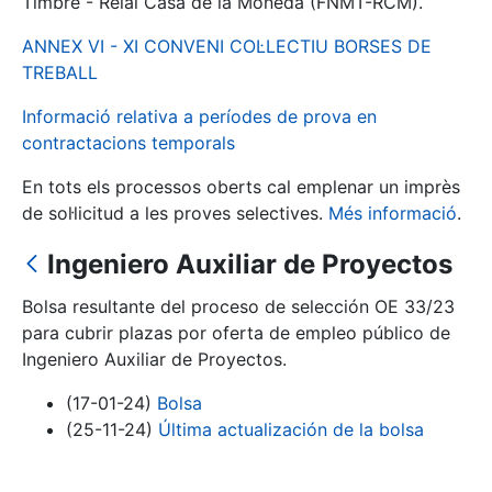
Timbre - Reial Casa de la Moneda (FNMT-RCM).
ANNEX VI - XI CONVENI COL·LECTIU BORSES DE
Mostra/Amaga
TREBALL
Informació relativa a períodes de prova en
contractacions temporals
En tots els processos oberts cal emplenar un imprès
de sol·licitud a les proves selectives.
Més informació
.
Ingeniero Auxiliar de Proyectos
Bolsa resultante del proceso de selección OE 33/23
Mostra/Amaga
para cubrir plazas por oferta de empleo público de
Mostra/Amaga
Ingeniero Auxiliar de Proyectos.
(17-01-24)
Bolsa
(25-11-24)
Última actualización de la bolsa
Mostra/Amaga