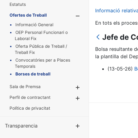
Estatuts
Informació relati
Ofertes de Treball
Mostra/Amaga
En tots els proces
Informació General
OEP Personal Funcionari o
Jefe de C
Laboral Fix
Oferta Pública de Treball /
Bolsa resultante 
Treball Fix
la plantilla del D
Convocatóries per a Places
Temporals
(13-05-26)
B
Borses de treball
Sala de Premsa
Mostra/Amaga
Perfil de contractant
Mostra/Amaga
Política de privacitat
Transparencia
Mostra/Amag