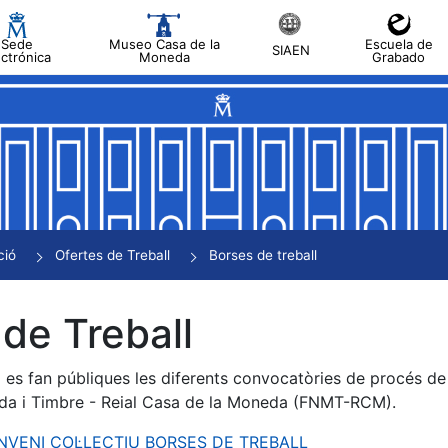
Sede
Museo Casa de la
Escuela de
SIAEN
ectrónica
Moneda
Grabado
a
a
a
a
ció
Ofertes de Treball
Borses de treball
a
de Treball
es fan públiques les diferents convocatòries de procés de s
da i Timbre - Reial Casa de la Moneda (FNMT-RCM).
ONVENI COL·LECTIU BORSES DE TREBALL