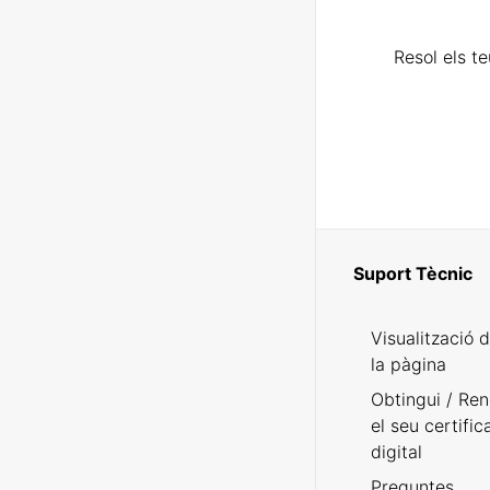
Resol els t
Suport Tècnic
Visualització 
la pàgina
Obtingui / Ren
el seu certific
digital
Preguntes