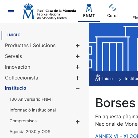
Navegació
FNMT
Ceres
El
INICIO
Productes i Solucions
Mostra/Amag
Serveis
Mostra/Amag
Innovación
Mostra/Amag
Col·leccionista
Mostra/Amag
Inicio
Institu
Institució
Mostra/Amag
Borses 
130 Aniversario FNMT
Informació institucional
En aquesta pàgina 
Compromisos
Mostra/Amaga
Nacional de Mone
Agenda 2030 y ODS
ANNEX VI - XI C