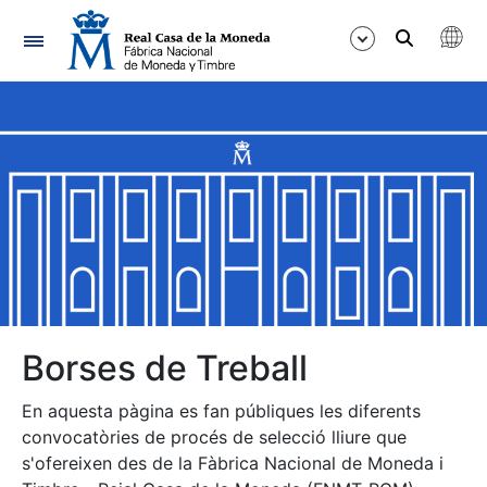
Navegació
Mostra/Amaga
Mostra/Amaga
Mostra/Amaga
Mostra/Amaga
Mostra/Amaga
Borses de Treball
En aquesta pàgina es fan públiques les diferents
Mostra/Amaga
convocatòries de procés de selecció lliure que
s'ofereixen des de la Fàbrica Nacional de Moneda i