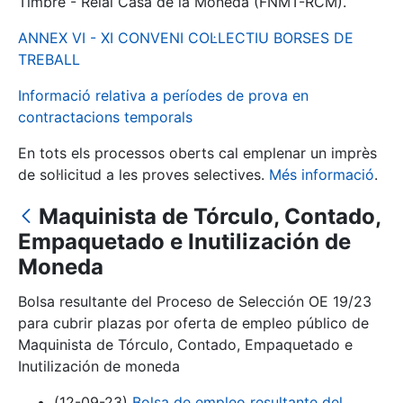
Timbre - Reial Casa de la Moneda (FNMT-RCM).
ANNEX VI - XI CONVENI COL·LECTIU BORSES DE
Mostra/Amaga
TREBALL
Informació relativa a períodes de prova en
contractacions temporals
En tots els processos oberts cal emplenar un imprès
de sol·licitud a les proves selectives.
Més informació
.
Maquinista de Tórculo, Contado,
Empaquetado e Inutilización de
Mostra/Amaga
Moneda
Mostra/Amaga
Bolsa resultante del Proceso de Selección OE 19/23
para cubrir plazas por oferta de empleo público de
Maquinista de Tórculo, Contado, Empaquetado e
Inutilización de moneda
Mostra/Amaga
(12-09-23)
Bolsa de empleo resultante del