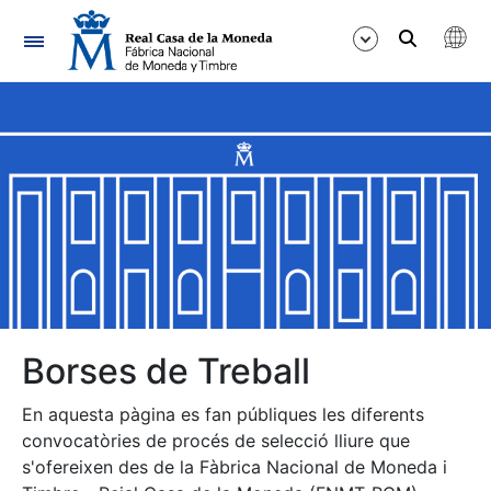
Navegació
Mostra/Amaga
Mostra/Amaga
Mostra/Amaga
Mostra/Amaga
Mostra/Amaga
Borses de Treball
En aquesta pàgina es fan públiques les diferents
Mostra/Amaga
convocatòries de procés de selecció lliure que
s'ofereixen des de la Fàbrica Nacional de Moneda i