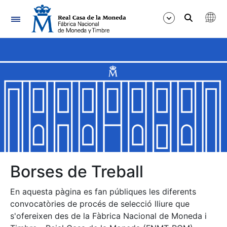
Navegació
Mostra/Amaga
Mostra/Amaga
Mostra/Amaga
Mostra/Amaga
Mostra/Amaga
Borses de Treball
En aquesta pàgina es fan públiques les diferents
Mostra/Amaga
convocatòries de procés de selecció lliure que
s'ofereixen des de la Fàbrica Nacional de Moneda i