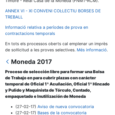
Timbre - Reial Casa de la Moneda (FNMT-RCM).
ANNEX VI - XI CONVENI COL·LECTIU BORSES DE
Mostra/Amaga
TREBALL
Informació relativa a períodes de prova en
contractacions temporals
En tots els processos oberts cal emplenar un imprès
de sol·licitud a les proves selectives.
Més informació
.
Moneda 2017
Proceso de selección libre para formar una Bolsa
Mostra/Amaga
de Trabajo en para cubrir plazas con carácter
Mostra/Amaga
temporal de Oficial 1ª Acuñación, Oficial 1ª Hincado
y Pulido y Maquinista de Tórculo, Contado,
empaquetado e Inutilización de Moneda
Mostra/Amaga
(27-02-17)
Aviso de nueva convocatoria
(27-02-17)
Bases de la convocatoria