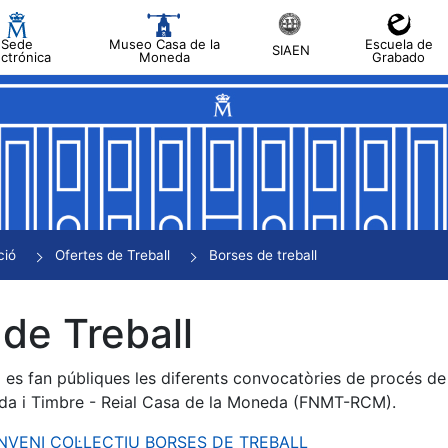
Sede
Museo Casa de la
Escuela de
SIAEN
ectrónica
Moneda
Grabado
a
a
a
a
ció
Ofertes de Treball
Borses de treball
a
de Treball
es fan públiques les diferents convocatòries de procés de s
da i Timbre - Reial Casa de la Moneda (FNMT-RCM).
ONVENI COL·LECTIU BORSES DE TREBALL