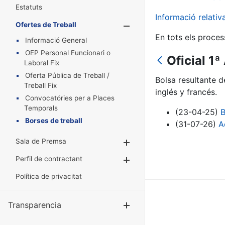
Estatuts
Informació relati
Ofertes de Treball
Mostra/Amaga
En tots els proces
Informació General
OEP Personal Funcionari o
Oficial 1ª
Laboral Fix
Oferta Pública de Treball /
Bolsa resultante d
Treball Fix
inglés y francés.
Convocatóries per a Places
Temporals
(23-04-25)
B
Borses de treball
(31-07-26)
A
Sala de Premsa
Mostra/Amaga
Perfil de contractant
Mostra/Amaga
Política de privacitat
Transparencia
Mostra/Amag