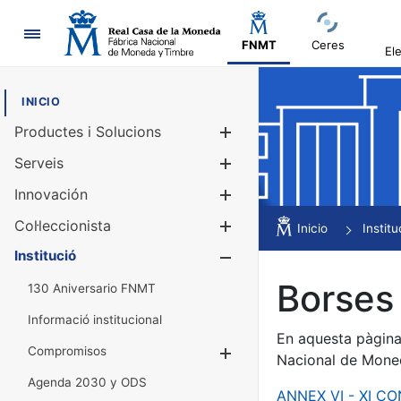
Navegació
FNMT
Ceres
El
INICIO
Productes i Solucions
Mostra/Amag
Serveis
Mostra/Amag
Innovación
Mostra/Amag
Col·leccionista
Mostra/Amag
Inicio
Institu
Institució
Mostra/Amag
Borses 
130 Aniversario FNMT
Informació institucional
En aquesta pàgina 
Compromisos
Mostra/Amaga
Nacional de Mone
Agenda 2030 y ODS
ANNEX VI - XI C