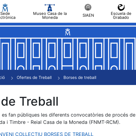
Sede
Museo Casa de la
Escuela de
SIAEN
ectrónica
Moneda
Grabado
a
a
a
a
ció
Ofertes de Treball
Borses de treball
a
de Treball
es fan públiques les diferents convocatòries de procés de s
da i Timbre - Reial Casa de la Moneda (FNMT-RCM).
ONVENI COL·LECTIU BORSES DE TREBALL