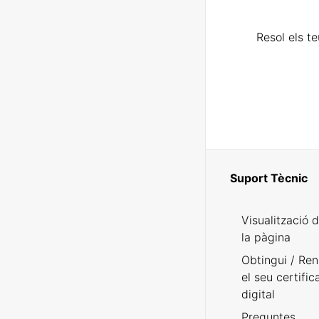
Resol els t
Suport Tècnic
Visualització 
la pàgina
Obtingui / Ren
el seu certific
digital
Preguntes