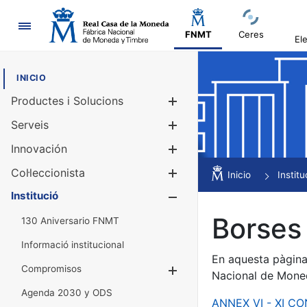
Navegació
FNMT
Ceres
El
INICIO
Productes i Solucions
Mostra/Amag
Serveis
Mostra/Amag
Innovación
Mostra/Amag
Col·leccionista
Mostra/Amag
Inicio
Institu
Institució
Mostra/Amag
Borses 
130 Aniversario FNMT
Informació institucional
En aquesta pàgina 
Compromisos
Mostra/Amaga
Nacional de Mone
Agenda 2030 y ODS
ANNEX VI - XI C