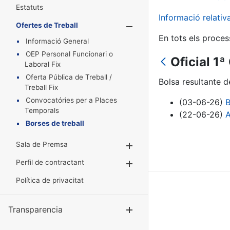
Estatuts
Informació relati
Ofertes de Treball
Mostra/Amaga
En tots els proces
Informació General
OEP Personal Funcionari o
Oficial 1ª
Laboral Fix
Oferta Pública de Treball /
Bolsa resultante d
Treball Fix
Convocatóries per a Places
(03-06-26)
B
Temporals
(22-06-26)
A
Borses de treball
Sala de Premsa
Mostra/Amaga
Perfil de contractant
Mostra/Amaga
Política de privacitat
Transparencia
Mostra/Amag