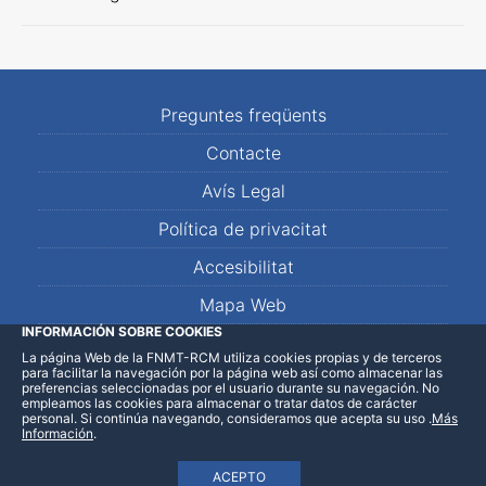
Preguntes freqüents
Contacte
Avís Legal
Política de privacitat
Accesibilitat
Mapa Web
INFORMACIÓN SOBRE COOKIES
La página Web de la FNMT-RCM utiliza cookies propias y de terceros
LinkedIn
Facebook
WhatsApp
para facilitar la navegación por la página web así como almacenar las
preferencias seleccionadas por el usuario durante su navegación. No
empleamos las cookies para almacenar o tratar datos de carácter
personal. Si continúa navegando, consideramos que acepta su uso
.
Más
Información
.
ACEPTO