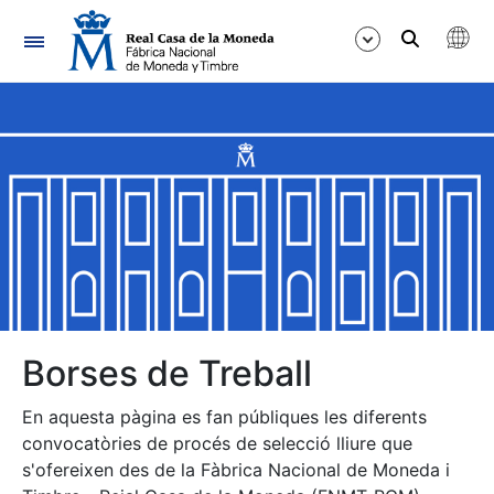
Navegació
Mostra/Amaga
Mostra/Amaga
Mostra/Amaga
Mostra/Amaga
Mostra/Amaga
Borses de Treball
En aquesta pàgina es fan públiques les diferents
Mostra/Amaga
convocatòries de procés de selecció lliure que
s'ofereixen des de la Fàbrica Nacional de Moneda i