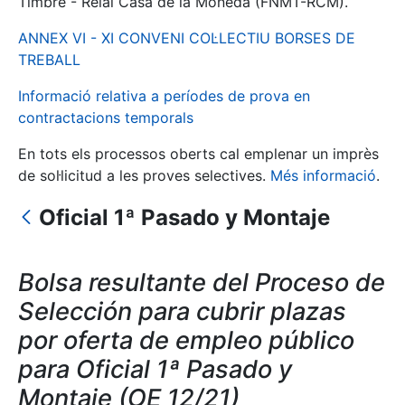
Timbre - Reial Casa de la Moneda (FNMT-RCM).
ANNEX VI - XI CONVENI COL·LECTIU BORSES DE
Mostra/Amaga
TREBALL
Informació relativa a períodes de prova en
contractacions temporals
En tots els processos oberts cal emplenar un imprès
de sol·licitud a les proves selectives.
Més informació
.
Oficial 1ª Pasado y Montaje
Mostra/Amaga
Bolsa resultante del Proceso de
Mostra/Amaga
Selección para cubrir plazas
por oferta de empleo público
para Oficial 1ª Pasado y
Mostra/Amaga
Montaje (OE 12/21)