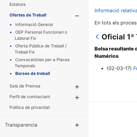
Estatuts
Informació relati
Ofertes de Treball
Mostra/Amaga
En tots els proces
Informació General
OEP Personal Funcionari o
Oficial 1
Laboral Fix
Oferta Pública de Treball /
Bolsa resultante 
Treball Fix
Numérico
Convocatóries per a Places
Temporals
(02-03-17)
F
Borses de treball
Sala de Premsa
Mostra/Amaga
Perfil de contractant
Mostra/Amaga
Política de privacitat
Transparencia
Mostra/Amag