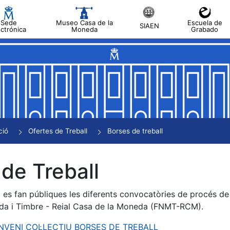
Sede
Museo Casa de la
Escuela de
SIAEN
ectrónica
Moneda
Grabado
a
a
a
a
ció
Ofertes de Treball
Borses de treball
a
de Treball
es fan públiques les diferents convocatòries de procés de s
da i Timbre - Reial Casa de la Moneda (FNMT-RCM).
ONVENI COL·LECTIU BORSES DE TREBALL