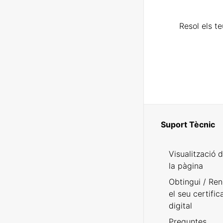
Resol els t
Suport Tècnic
Visualització 
la pàgina
Obtingui / Ren
el seu certific
digital
Preguntes