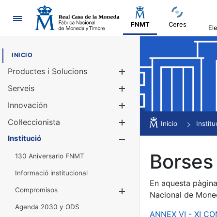
Navegació
FNMT
Ceres
El
INICIO
Productes i Solucions
Mostra/Amag
Serveis
Mostra/Amag
Innovación
Mostra/Amag
Col·leccionista
Mostra/Amag
Inicio
Institu
Institució
Mostra/Amag
Borses 
130 Aniversario FNMT
Informació institucional
En aquesta pàgina 
Compromisos
Mostra/Amaga
Nacional de Mone
Agenda 2030 y ODS
ANNEX VI - XI C