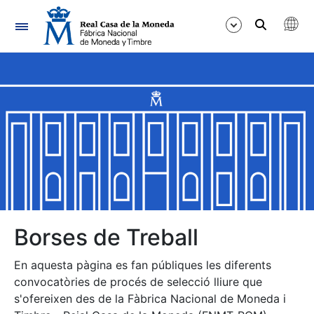
Navegació
Mostra/Amaga
Mostra/Amaga
Mostra/Amaga
Mostra/Amaga
Mostra/Amaga
Borses de Treball
En aquesta pàgina es fan públiques les diferents
Mostra/Amaga
convocatòries de procés de selecció lliure que
s'ofereixen des de la Fàbrica Nacional de Moneda i