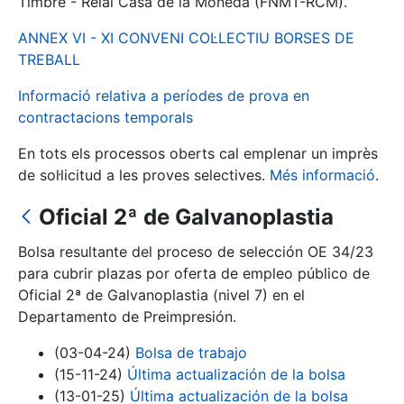
Timbre - Reial Casa de la Moneda (FNMT-RCM).
ANNEX VI - XI CONVENI COL·LECTIU BORSES DE
Mostra/Amaga
TREBALL
Informació relativa a períodes de prova en
contractacions temporals
En tots els processos oberts cal emplenar un imprès
de sol·licitud a les proves selectives.
Més informació
.
Oficial 2ª de Galvanoplastia
Bolsa resultante del proceso de selección OE 34/23
Mostra/Amaga
para cubrir plazas por oferta de empleo público de
Mostra/Amaga
Oficial 2ª de Galvanoplastia (nivel 7) en el
Departamento de Preimpresión.
(03-04-24)
Bolsa de trabajo
Mostra/Amaga
(15-11-24)
Última actualización de la bolsa
(13-01-25)
Última actualización de la bolsa