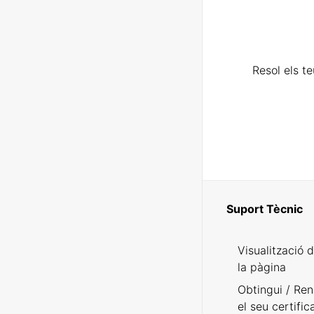
Resol els t
Suport Tècnic
Visualització 
la pàgina
Obtingui / Ren
el seu certific