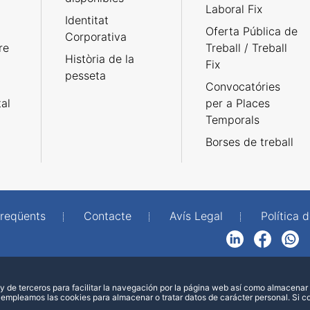
Laboral Fix
Identitat
Oferta Pública de
Corporativa
re
Treball / Treball
Història de la
Fix
pesseta
Convocatóries
tal
per a Places
Temporals
Borses de treball
freqüents
Contacte
Avís Legal
Política d
LinkedIn
Facebook
WhatsApp
 de terceros para facilitar la navegación por la página web así como almacenar 
 empleamos las cookies para almacenar o tratar datos de carácter personal. Si 