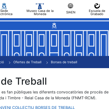
Sede
Museo Casa de la
Escuela de
SIAEN
ectrónica
Moneda
Grabado
a
a
a
a
ció
Ofertes de Treball
Borses de treball
a
de Treball
es fan públiques les diferents convocatòries de procés de s
da i Timbre - Reial Casa de la Moneda (FNMT-RCM).
ONVENI COL·LECTIU BORSES DE TREBALL