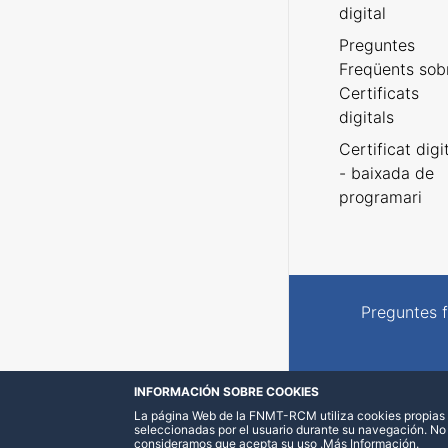
digital
Preguntes
Freqüents sob
Certificats
digitals
Certificat digi
- baixada de
programari
Preguntes 
INFORMACIÓN SOBRE COOKIES
La página Web de la FNMT-RCM utiliza cookies propias y
seleccionadas por el usuario durante su navegación. No
consideramos que acepta su uso
.
Más Información
.