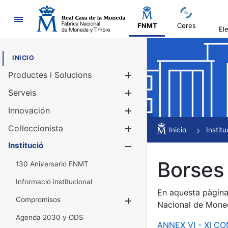
Navegació
FNMT
Ceres
El
INICIO
Productes i Solucions
Mostra/Amag
Serveis
Mostra/Amag
Innovación
Mostra/Amag
Col·leccionista
Mostra/Amag
Inicio
Institu
Institució
Mostra/Amag
Borses 
130 Aniversario FNMT
Informació institucional
En aquesta pàgina 
Compromisos
Mostra/Amaga
Nacional de Mone
Agenda 2030 y ODS
ANNEX VI - XI C