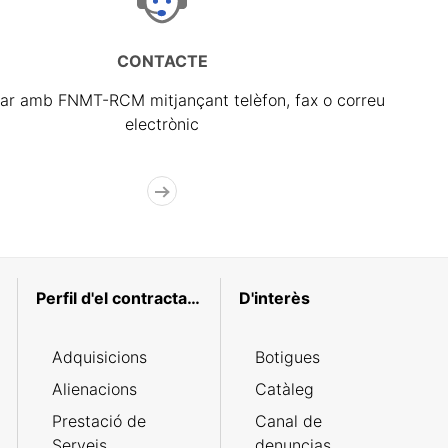
CONTACTE
ar amb FNMT-RCM mitjançant telèfon, fax o correu
electrònic
Perfil d'el contractant
D'interès
Adquisicions
Botigues
Alienacions
Catàleg
Prestació de
Canal de
Serveis
denuncias