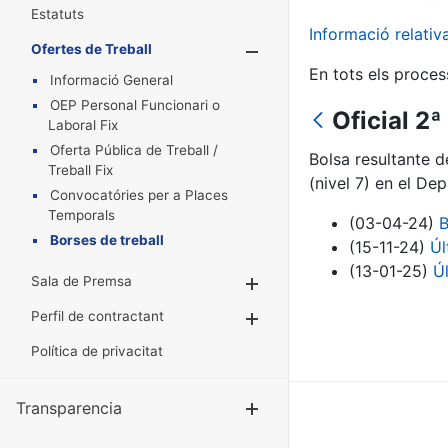
Estatuts
Informació relati
Ofertes de Treball
Mostra/Amaga
En tots els proces
Informació General
OEP Personal Funcionari o
Oficial 2
Laboral Fix
Oferta Pública de Treball /
Bolsa resultante 
Treball Fix
(nivel 7) en el D
Convocatóries per a Places
Temporals
(03-04-24)
B
Borses de treball
(15-11-24)
Úl
(13-01-25)
Ú
Sala de Premsa
Mostra/Amaga
Perfil de contractant
Mostra/Amaga
Política de privacitat
Transparencia
Mostra/Amag