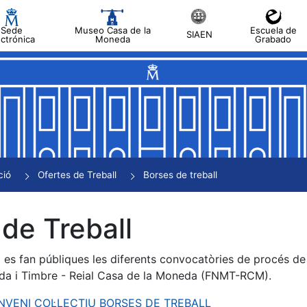
Sede
Museo Casa de la
Escuela de
SIAEN
ectrónica
Moneda
Grabado
a
a
a
a
ció
Ofertes de Treball
Borses de treball
a
de Treball
es fan públiques les diferents convocatòries de procés de s
da i Timbre - Reial Casa de la Moneda (FNMT-RCM).
ONVENI COL·LECTIU BORSES DE TREBALL