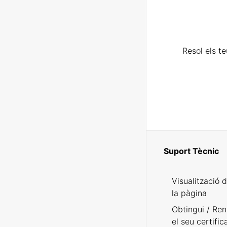
Resol els t
Suport Tècnic
Visualització 
la pàgina
Obtingui / Ren
el seu certific