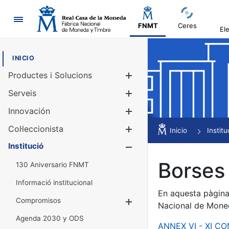
Navegació
FNMT
Ceres
El
INICIO
Productes i Solucions
Mostra/Amag
Serveis
Mostra/Amag
Innovación
Mostra/Amag
Col·leccionista
Mostra/Amag
Inicio
Institu
Institució
Mostra/Amag
Borses 
130 Aniversario FNMT
Informació institucional
En aquesta pàgina 
Compromisos
Mostra/Amaga
Nacional de Mone
Agenda 2030 y ODS
ANNEX VI - XI C