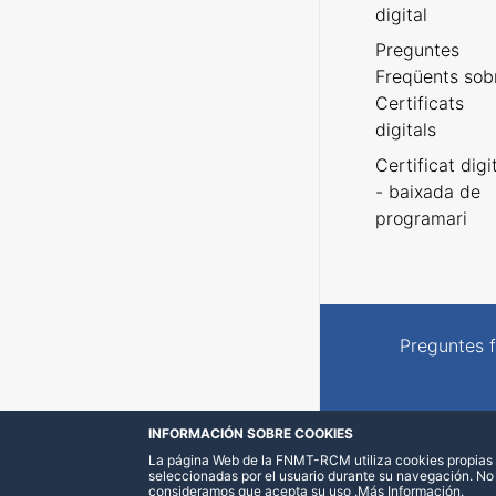
digital
Preguntes
Freqüents sob
Certificats
digitals
Certificat digi
- baixada de
programari
Preguntes 
INFORMACIÓN SOBRE COOKIES
La página Web de la FNMT-RCM utiliza cookies propias y
seleccionadas por el usuario durante su navegación. No
consideramos que acepta su uso
.
Más Información
.