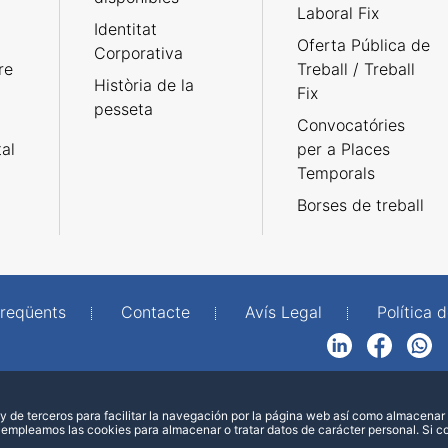
Laboral Fix
Identitat
Oferta Pública de
Corporativa
re
Treball / Treball
Història de la
Fix
pesseta
Convocatóries
tal
per a Places
Temporals
Borses de treball
freqüents
Contacte
Avís Legal
Política d
LinkedIn
Facebook
WhatsApp
 de terceros para facilitar la navegación por la página web así como almacenar 
 empleamos las cookies para almacenar o tratar datos de carácter personal. Si 