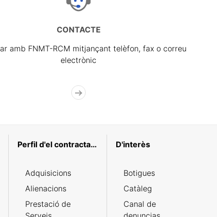
CONTACTE
ar amb FNMT-RCM mitjançant telèfon, fax o correu
electrònic
Perfil d'el contractant
D'interès
Adquisicions
Botigues
Alienacions
Catàleg
Prestació de
Canal de
Serveis
denuncias