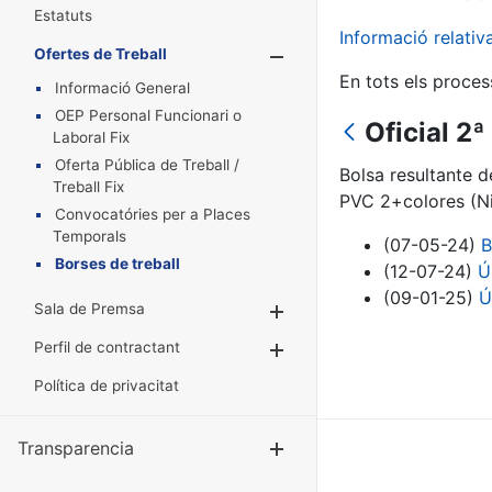
Estatuts
Informació relati
Ofertes de Treball
Mostra/Amaga
En tots els proces
Informació General
OEP Personal Funcionari o
Oficial 2
Laboral Fix
Oferta Pública de Treball /
Bolsa resultante 
Treball Fix
PVC 2+colores (Ni
Convocatóries per a Places
Temporals
(07-05-24)
B
Borses de treball
(12-07-24)
Ú
(09-01-25)
Ú
Sala de Premsa
Mostra/Amaga
Perfil de contractant
Mostra/Amaga
Política de privacitat
Transparencia
Mostra/Amag