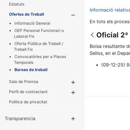
Estatuts
Informació relati
Ofertes de Treball
Mostra/Amaga
En tots els proces
Informació General
OEP Personal Funcionari o
Oficial 2
Laboral Fix
Oferta Pública de Treball /
Bolsa resultante 
Treball Fix
Sellos, en el Dep
Convocatóries per a Places
Temporals
(09-12-25)
B
Borses de treball
Sala de Premsa
Mostra/Amaga
Perfil de contractant
Mostra/Amaga
Política de privacitat
Transparencia
Mostra/Amag