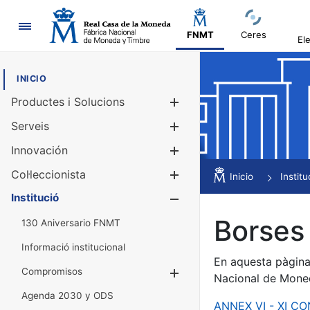
Navegació
FNMT
Ceres
El
INICIO
Productes i Solucions
Mostra/Amag
Serveis
Mostra/Amag
Innovación
Mostra/Amag
Col·leccionista
Mostra/Amag
Inicio
Institu
Institució
Mostra/Amag
Borses 
130 Aniversario FNMT
Informació institucional
En aquesta pàgina 
Compromisos
Mostra/Amaga
Nacional de Mone
Agenda 2030 y ODS
ANNEX VI - XI C