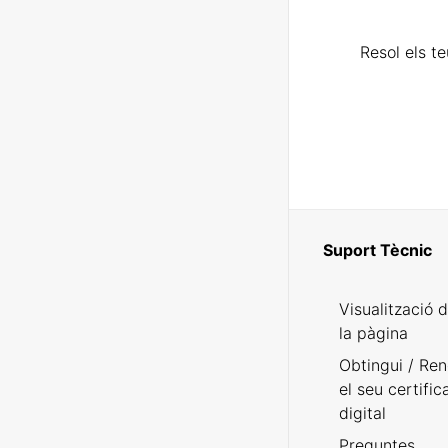
Resol els t
Suport Tècnic
Visualització 
la pàgina
Obtingui / Ren
el seu certific
digital
Preguntes