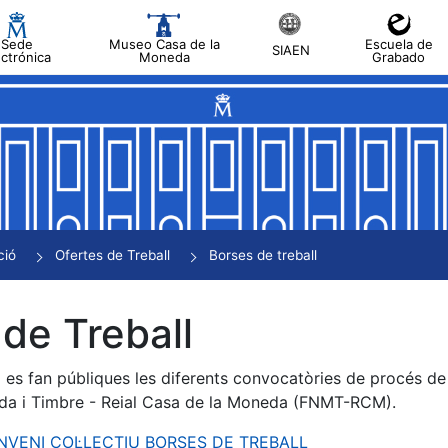
Sede
Museo Casa de la
Escuela de
SIAEN
ectrónica
Moneda
Grabado
a
a
a
a
ció
Ofertes de Treball
Borses de treball
a
de Treball
es fan públiques les diferents convocatòries de procés de s
da i Timbre - Reial Casa de la Moneda (FNMT-RCM).
ONVENI COL·LECTIU BORSES DE TREBALL