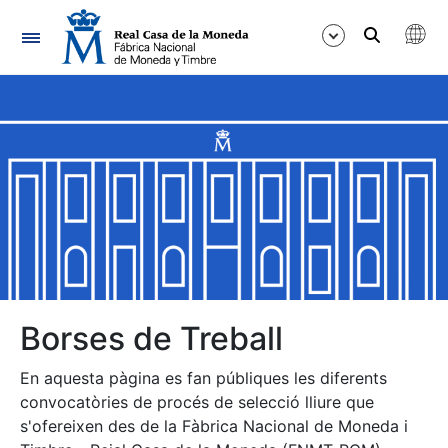
Navegació
Mostra/Amaga
Mostra/Amaga
Mostra/Amaga
Mostra/Amaga
Mostra/Amaga
Borses de Treball
En aquesta pàgina es fan públiques les diferents
Mostra/Amaga
convocatòries de procés de selecció lliure que
s'ofereixen des de la Fàbrica Nacional de Moneda i