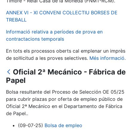
Timbre - Reial Casa de la Moneda (FNMT-RCM).
ANNEX VI - XI CONVENI COL·LECTIU BORSES DE
Mostra/Amaga
TREBALL
Informació relativa a períodes de prova en
contractacions temporals
En tots els processos oberts cal emplenar un imprès
de sol·licitud a les proves selectives.
Més informació
.
Oficial 2ª Mecánico - Fábrica de
Papel
Mostra/Amaga
Bolsa resultante del Proceso de Selección OE 05/25
Mostra/Amaga
para cubrir plazas por oferta de empleo público de
Oficial 2ª Mecánico en el Departamento de Fábrica
de Papel..
Mostra/Amaga
(09-07-25)
Bolsa de empleo