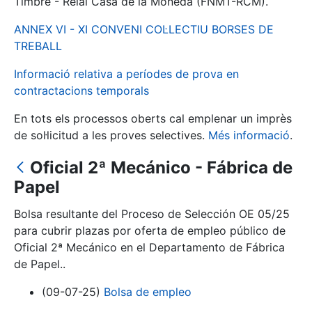
Timbre - Reial Casa de la Moneda (FNMT-RCM).
ANNEX VI - XI CONVENI COL·LECTIU BORSES DE
Mostra/Amaga
TREBALL
Informació relativa a períodes de prova en
contractacions temporals
En tots els processos oberts cal emplenar un imprès
de sol·licitud a les proves selectives.
Més informació
.
Oficial 2ª Mecánico - Fábrica de
Papel
Mostra/Amaga
Bolsa resultante del Proceso de Selección OE 05/25
Mostra/Amaga
para cubrir plazas por oferta de empleo público de
Oficial 2ª Mecánico en el Departamento de Fábrica
de Papel..
Mostra/Amaga
(09-07-25)
Bolsa de empleo