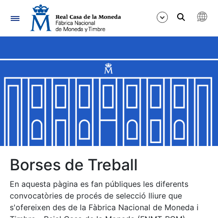
Navegació
Mostra/Amaga
Mostra/Amaga
Mostra/Amaga
Mostra/Amaga
Mostra/Amaga
Borses de Treball
En aquesta pàgina es fan públiques les diferents
Mostra/Amaga
convocatòries de procés de selecció lliure que
s'ofereixen des de la Fàbrica Nacional de Moneda i