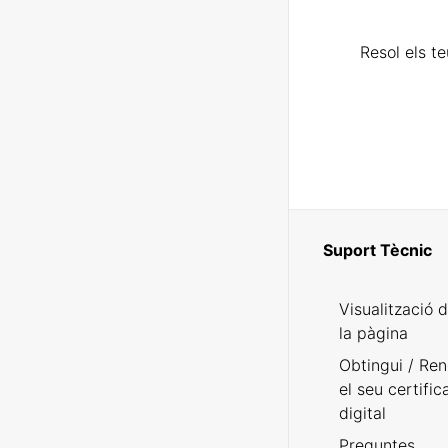
Resol els t
Suport Tècnic
Visualització 
la pàgina
Obtingui / Ren
el seu certific
digital
Preguntes