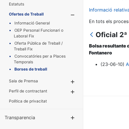
Estatuts
Informació relati
Ofertes de Treball
Mostra/Amaga
En tots els proces
Informació General
OEP Personal Funcionari o
Oficial 2
Laboral Fix
Oferta Pública de Treball /
Bolsa resultante 
Treball Fix
Fontanero
Convocatóries per a Places
Temporals
(23-06-10)
A
Borses de treball
Sala de Premsa
Mostra/Amaga
Perfil de contractant
Mostra/Amaga
Política de privacitat
Transparencia
Mostra/Amag