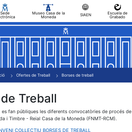
Sede
Museo Casa de la
Escuela de
SIAEN
ectrónica
Moneda
Grabado
a
a
a
a
ció
Ofertes de Treball
Borses de treball
a
de Treball
es fan públiques les diferents convocatòries de procés de s
da i Timbre - Reial Casa de la Moneda (FNMT-RCM).
ONVENI COL·LECTIU BORSES DE TREBALL