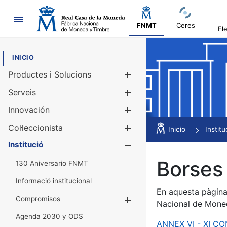
Navegació
FNMT
Ceres
El
INICIO
Productes i Solucions
Mostra/Amag
Serveis
Mostra/Amag
Innovación
Mostra/Amag
Col·leccionista
Mostra/Amag
Inicio
Institu
Institució
Mostra/Amag
Borses 
130 Aniversario FNMT
Informació institucional
En aquesta pàgina 
Compromisos
Mostra/Amaga
Nacional de Mone
Agenda 2030 y ODS
ANNEX VI - XI C