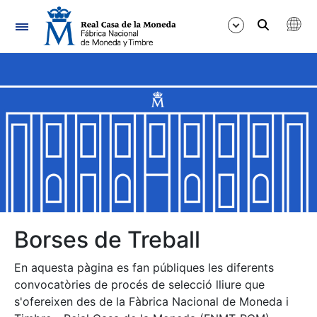
Navegació
Mostra/Amaga
Mostra/Amaga
Mostra/Amaga
Mostra/Amaga
Mostra/Amaga
Borses de Treball
En aquesta pàgina es fan públiques les diferents
Mostra/Amaga
convocatòries de procés de selecció lliure que
s'ofereixen des de la Fàbrica Nacional de Moneda i