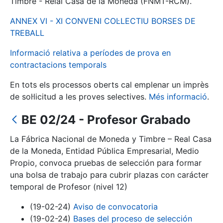
Timbre - Reial Casa de la Moneda (FNMT-RCM).
ANNEX VI - XI CONVENI COL·LECTIU BORSES DE
Mostra/Amaga
TREBALL
Informació relativa a períodes de prova en
contractacions temporals
En tots els processos oberts cal emplenar un imprès
de sol·licitud a les proves selectives.
Més informació
.
BE 02/24 - Profesor Grabado
La Fábrica Nacional de Moneda y Timbre – Real Casa
Mostra/Amaga
de la Moneda, Entidad Pública Empresarial, Medio
Mostra/Amaga
Propio, convoca pruebas de selección para formar
una bolsa de trabajo para cubrir plazas con carácter
temporal de Profesor (nivel 12)
Mostra/Amaga
(19-02-24)
Aviso de convocatoria
(19-02-24)
Bases del proceso de selección