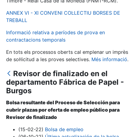
Timbre - Reial Casa de la Moneda (FNMT-RCM).
ANNEX VI - XI CONVENI COL·LECTIU BORSES DE
Mostra/Amaga
TREBALL
Informació relativa a períodes de prova en
contractacions temporals
En tots els processos oberts cal emplenar un imprès
de sol·licitud a les proves selectives.
Més informació
.
Revisor de finalizado en el
departamento Fábrica de Papel -
Mostra/Amaga
Burgos
Mostra/Amaga
Bolsa resultante del Proceso de Selección para
cubrir plazas por oferta de empleo público para
Revisor de finalizado
Mostra/Amaga
(15-02-22)
Bolsa de empleo
(06-10-22)
Última actualización de la bolsa