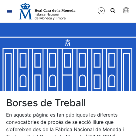
Navegació
Mostra/Amaga
Mostra/Amaga
Mostra/Amaga
Mostra/Amaga
Mostra/Amaga
Borses de Treball
En aquesta pàgina es fan públiques les diferents
Mostra/Amaga
convocatòries de procés de selecció lliure que
s'ofereixen des de la Fàbrica Nacional de Moneda i