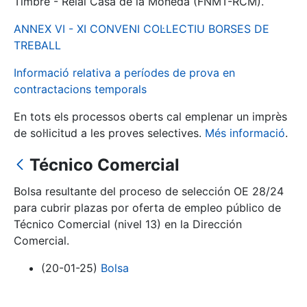
Timbre - Reial Casa de la Moneda (FNMT-RCM).
ANNEX VI - XI CONVENI COL·LECTIU BORSES DE
Mostra/Amaga
TREBALL
Informació relativa a períodes de prova en
contractacions temporals
En tots els processos oberts cal emplenar un imprès
de sol·licitud a les proves selectives.
Més informació
.
Técnico Comercial
Bolsa resultante del proceso de selección OE 28/24
Mostra/Amaga
para cubrir plazas por oferta de empleo público de
Mostra/Amaga
Técnico Comercial (nivel 13) en la Dirección
Comercial.
(20-01-25)
Bolsa
Mostra/Amaga