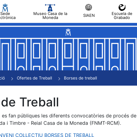
Sede
Museo Casa de la
Escuela de
SIAEN
ectrónica
Moneda
Grabado
a
a
a
a
ció
Ofertes de Treball
Borses de treball
a
de Treball
es fan públiques les diferents convocatòries de procés de s
da i Timbre - Reial Casa de la Moneda (FNMT-RCM).
ONVENI COL·LECTIU BORSES DE TREBALL