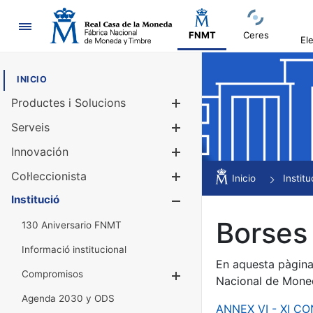
Navegació
FNMT
Ceres
El
INICIO
Productes i Solucions
Mostra/Amag
Serveis
Mostra/Amag
Innovación
Mostra/Amag
Col·leccionista
Mostra/Amag
Inicio
Institu
Institució
Mostra/Amag
Borses 
130 Aniversario FNMT
Informació institucional
En aquesta pàgina 
Compromisos
Mostra/Amaga
Nacional de Mone
Agenda 2030 y ODS
ANNEX VI - XI C