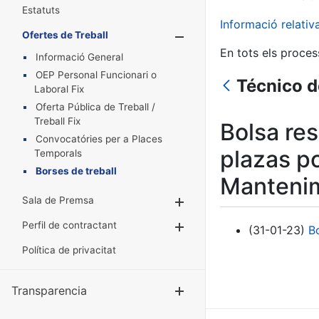
Estatuts
Informació relati
Ofertes de Treball
Mostra/Amaga
En tots els proces
Informació General
OEP Personal Funcionari o
Técnico d
Laboral Fix
Oferta Pública de Treball /
Treball Fix
Bolsa re
Convocatóries per a Places
plazas p
Temporals
Borses de treball
Mantenim
Sala de Premsa
Mostra/Amaga
Perfil de contractant
Mostra/Amaga
(31-01-23)
B
Política de privacitat
Transparencia
Mostra/Amag