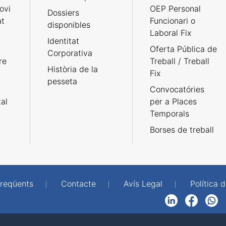
ovi
OEP Personal
Dossiers
at
Funcionari o
disponibles
Laboral Fix
Identitat
Oferta Pública de
Corporativa
re
Treball / Treball
Història de la
Fix
pesseta
Convocatóries
tal
per a Places
Temporals
Borses de treball
freqüents
Contacte
Avís Legal
Política d
LinkedIn
Facebook
WhatsApp