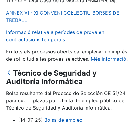
Timbre - Reial Casa de la Moneda (FNMT-RCM).
ANNEX VI - XI CONVENI COL·LECTIU BORSES DE
Mostra/Amaga
TREBALL
Informació relativa a períodes de prova en
contractacions temporals
En tots els processos oberts cal emplenar un imprès
de sol·licitud a les proves selectives.
Més informació
.
Técnico de Seguridad y
Auditoría Informática
Mostra/Amaga
Bolsa resultante del Proceso de Selección OE 51/24
Mostra/Amaga
para cubrir plazas por oferta de empleo público de
Técnico de Seguridad y Auditoría Informática.
(14-07-25)
Bolsa de empleo
Mostra/Amaga