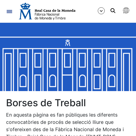
Navegació
Mostra/Amaga
Mostra/Amaga
Mostra/Amaga
Mostra/Amaga
Mostra/Amaga
Borses de Treball
En aquesta pàgina es fan públiques les diferents
Mostra/Amaga
convocatòries de procés de selecció lliure que
s'ofereixen des de la Fàbrica Nacional de Moneda i