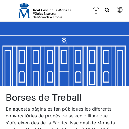
Navegació
Mostra/Amaga
Mostra/Amaga
Mostra/Amaga
Mostra/Amaga
Mostra/Amaga
Borses de Treball
En aquesta pàgina es fan públiques les diferents
Mostra/Amaga
convocatòries de procés de selecció lliure que
s'ofereixen des de la Fàbrica Nacional de Moneda i