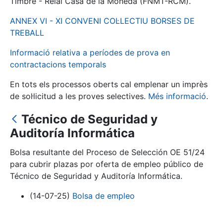
Timbre - Reial Casa de la Moneda (FNMT-RCM).
ANNEX VI - XI CONVENI COL·LECTIU BORSES DE
Mostra/Amaga
TREBALL
Informació relativa a períodes de prova en
contractacions temporals
En tots els processos oberts cal emplenar un imprès
de sol·licitud a les proves selectives.
Més informació
.
Técnico de Seguridad y
Auditoría Informática
Mostra/Amaga
Bolsa resultante del Proceso de Selección OE 51/24
Mostra/Amaga
para cubrir plazas por oferta de empleo público de
Técnico de Seguridad y Auditoría Informática.
(14-07-25)
Bolsa de empleo
Mostra/Amaga