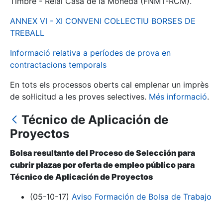
Timbre - Reial Casa de la Moneda (FNMT-RCM).
ANNEX VI - XI CONVENI COL·LECTIU BORSES DE
Mostra/Amaga
TREBALL
Informació relativa a períodes de prova en
contractacions temporals
En tots els processos oberts cal emplenar un imprès
de sol·licitud a les proves selectives.
Més informació
.
Técnico de Aplicación de
Proyectos
Mostra/Amaga
Bolsa resultante del Proceso de Selección para
Mostra/Amaga
cubrir plazas por oferta de empleo público para
Técnico de Aplicación de Proyectos
(05-10-17)
Aviso Formación de Bolsa de Trabajo
Mostra/Amaga