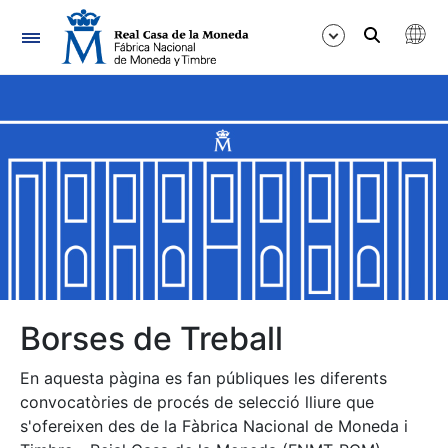
Navegació
Mostra/Amaga
Mostra/Amaga
Mostra/Amaga
Mostra/Amaga
Mostra/Amaga
Borses de Treball
En aquesta pàgina es fan públiques les diferents
Mostra/Amaga
convocatòries de procés de selecció lliure que
s'ofereixen des de la Fàbrica Nacional de Moneda i