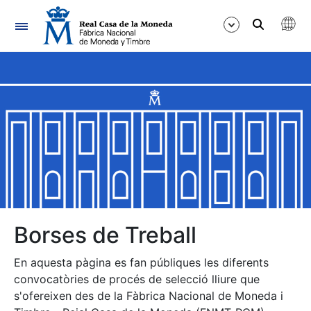
Navegació
Mostra/Amaga
Mostra/Amaga
Mostra/Amaga
Mostra/Amaga
Mostra/Amaga
Borses de Treball
En aquesta pàgina es fan públiques les diferents
Mostra/Amaga
convocatòries de procés de selecció lliure que
s'ofereixen des de la Fàbrica Nacional de Moneda i