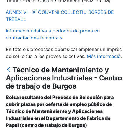
Timbre - Reial Casa de la Moneda (FNMT-RCM).
ANNEX VI - XI CONVENI COL·LECTIU BORSES DE
Mostra/Amaga
TREBALL
Informació relativa a períodes de prova en
contractacions temporals
En tots els processos oberts cal emplenar un imprès
de sol·licitud a les proves selectives.
Més informació
.
Técnico de Mantenimiento y
Aplicaciones Industriales - Centro
Mostra/Amaga
de trabajo de Burgos
Mostra/Amaga
Bolsa resultante del Procese de Selección para
cubrir plazas por oeferta de empleo público de
Técnico de Mantenimiento y Aplicaciones
Industriales en el Departamento de Fábrica de
Mostra/Amaga
Papel (centro de trabajo de Burgos)