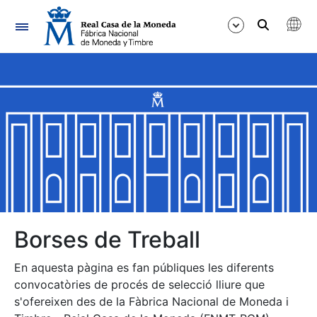
Navegació
Mostra/Amaga
Mostra/Amaga
Mostra/Amaga
Mostra/Amaga
Mostra/Amaga
Borses de Treball
En aquesta pàgina es fan públiques les diferents
Mostra/Amaga
convocatòries de procés de selecció lliure que
s'ofereixen des de la Fàbrica Nacional de Moneda i