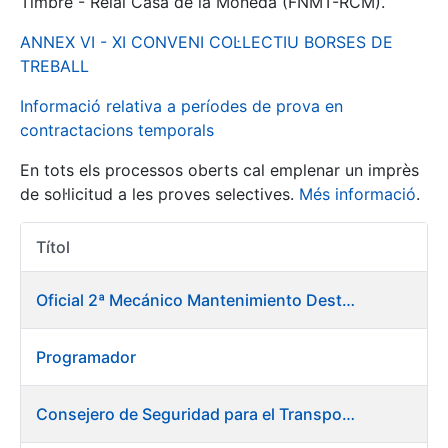
Timbre - Reial Casa de la Moneda (FNMT-RCM).
ANNEX VI - XI CONVENI COL·LECTIU BORSES DE
Mostra/Amaga
TREBALL
Informació relativa a períodes de prova en
contractacions temporals
En tots els processos oberts cal emplenar un imprès
de sol·licitud a les proves selectives.
Més informació
.
Títol
Accions 
Mostra/Amaga
Oficial 2ª Mecánico Mantenimiento Destacado
Mostra/Amaga
Programador
Mostra/Amaga
Consejero de Seguridad para el Transporte y Medio Ambiente