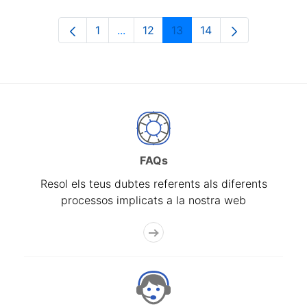
1
...
12
13
14
Pàgina
Pàgines intermèdies Utilitzeu TAB p
Pàgina
Pàgina
Pàgina
FAQs
Resol els teus dubtes referents als diferents
processos implicats a la nostra web