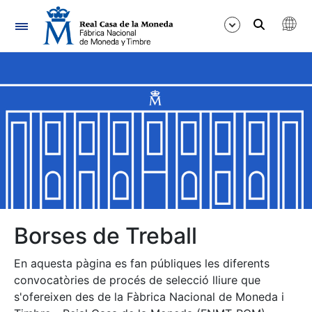
Navegació
Mostra/Amaga
Mostra/Amaga
Mostra/Amaga
Mostra/Amaga
Mostra/Amaga
Borses de Treball
En aquesta pàgina es fan públiques les diferents
Mostra/Amaga
convocatòries de procés de selecció lliure que
s'ofereixen des de la Fàbrica Nacional de Moneda i