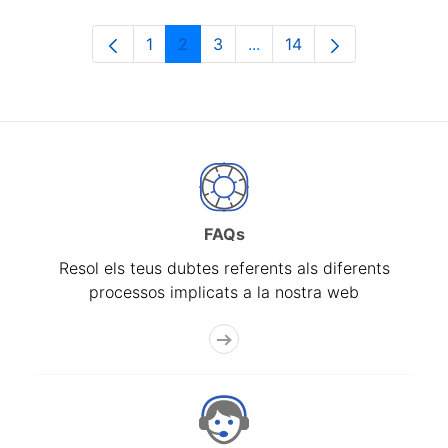
1
2
3
...
14
Pàgina
Pàgina
Pàgina
Pàgines intermèdies Utili
Pàgina
FAQs
Resol els teus dubtes referents als diferents
processos implicats a la nostra web