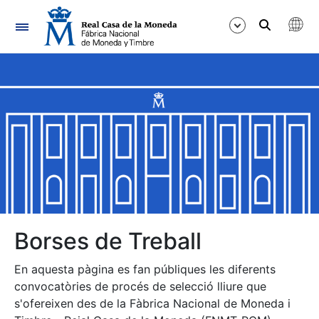
Navegació
Mostra/Amaga
Mostra/Amaga
Mostra/Amaga
Mostra/Amaga
Mostra/Amaga
Borses de Treball
En aquesta pàgina es fan públiques les diferents
Mostra/Amaga
convocatòries de procés de selecció lliure que
s'ofereixen des de la Fàbrica Nacional de Moneda i