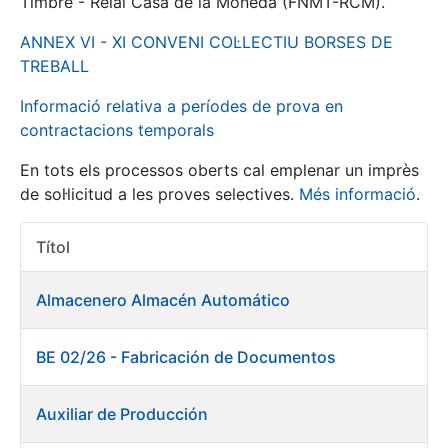
Timbre - Reial Casa de la Moneda (FNMT-RCM).
ANNEX VI - XI CONVENI COL·LECTIU BORSES DE
Mostra/Amaga
TREBALL
Informació relativa a períodes de prova en
contractacions temporals
En tots els processos oberts cal emplenar un imprès
de sol·licitud a les proves selectives.
Més informació
.
Títol
Accions 
Mostra/Amaga
Almacenero Almacén Automático
Mostra/Amaga
BE 02/26 - Fabricación de Documentos
Mostra/Amaga
Auxiliar de Producción