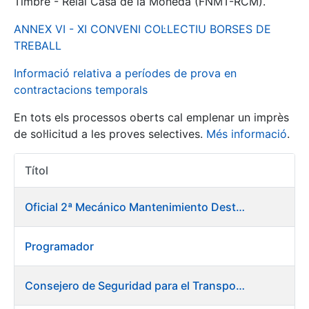
Timbre - Reial Casa de la Moneda (FNMT-RCM).
ANNEX VI - XI CONVENI COL·LECTIU BORSES DE
Mostra/Amaga
TREBALL
Informació relativa a períodes de prova en
contractacions temporals
En tots els processos oberts cal emplenar un imprès
de sol·licitud a les proves selectives.
Més informació
.
Títol
Accions 
Mostra/Amaga
Oficial 2ª Mecánico Mantenimiento Destacado
Mostra/Amaga
Programador
Mostra/Amaga
Consejero de Seguridad para el Transporte y Medio Ambiente