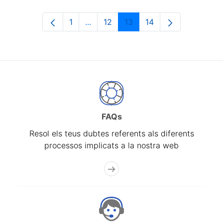
1
...
12
13
14
Pàgina
Pàgines intermèdies Utilitzeu TAB p
Pàgina
Pàgina
Pàgina
FAQs
Resol els teus dubtes referents als diferents
processos implicats a la nostra web