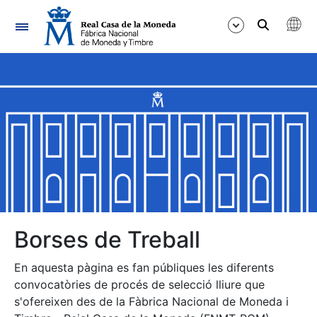
Navegació
Mostra/Amaga
Mostra/Amaga
Mostra/Amaga
Mostra/Amaga
Mostra/Amaga
Borses de Treball
En aquesta pàgina es fan públiques les diferents
Mostra/Amaga
convocatòries de procés de selecció lliure que
s'ofereixen des de la Fàbrica Nacional de Moneda i