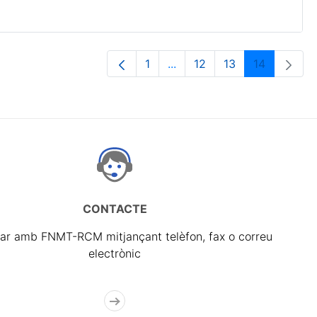
1
...
12
13
14
Pàgina
Pàgines intermèdies Utilit
Pàgina
Pàgina
Pàgina
CONTACTE
ar amb FNMT-RCM mitjançant telèfon, fax o correu
electrònic