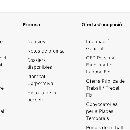
Premsa
Oferta d'ocupació
de
Notícies
Informació
General
Notes de premsa
ovi
OEP Personal
Dossiers
at
Funcionari o
disponibles
Laboral Fix
Identitat
Oferta Pública de
Corporativa
re
Treball / Treball
Història de la
Fix
pesseta
Convocatóries
tal
per a Places
Temporals
Borses de treball