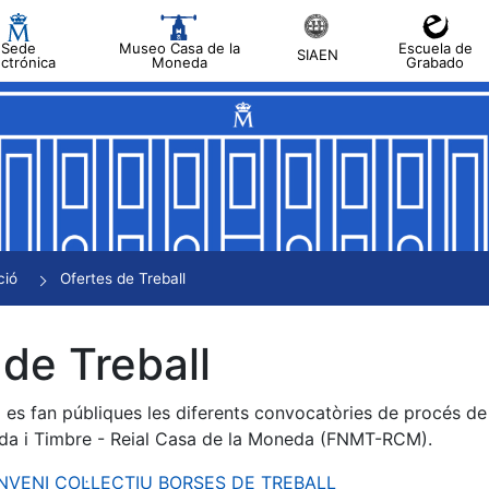
Sede
Museo Casa de la
Escuela de
SIAEN
ectrónica
Moneda
Grabado
a
a
a
a
ció
Ofertes de Treball
a
de Treball
es fan públiques les diferents convocatòries de procés de s
da i Timbre - Reial Casa de la Moneda (FNMT-RCM).
ONVENI COL·LECTIU BORSES DE TREBALL