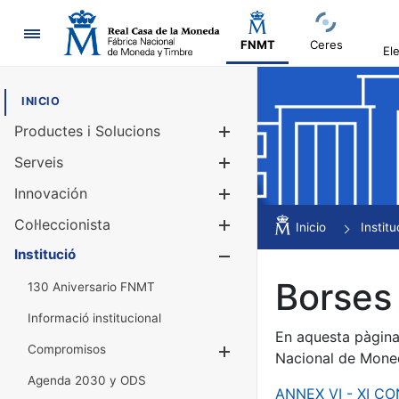
Navegació
FNMT
Ceres
El
INICIO
Productes i Solucions
Mostra/Amag
Serveis
Mostra/Amag
Innovación
Mostra/Amag
Col·leccionista
Mostra/Amag
Inicio
Institu
Institució
Mostra/Amag
Borses 
130 Aniversario FNMT
Informació institucional
En aquesta pàgina 
Compromisos
Mostra/Amaga
Nacional de Mone
Agenda 2030 y ODS
ANNEX VI - XI C