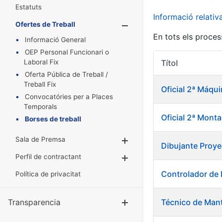
Estatuts
Informació relati
Ofertes de Treball
Mostra/Amaga
En tots els proces
Informació General
OEP Personal Funcionari o
Laboral Fix
Títol
Oferta Pública de Treball /
Treball Fix
Oficial 2ª Máqu
Convocatóries per a Places
Temporals
Oficial 2ª Mont
Borses de treball
Sala de Premsa
Mostra/Amaga
Dibujante Proye
Perfil de contractant
Mostra/Amaga
Controlador de
Política de privacitat
Transparencia
Técnico de Mant
Mostra/Amag